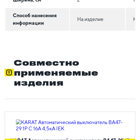
Способ нанесения
На изделие
На
информации
Совместно
применяемые
изделия