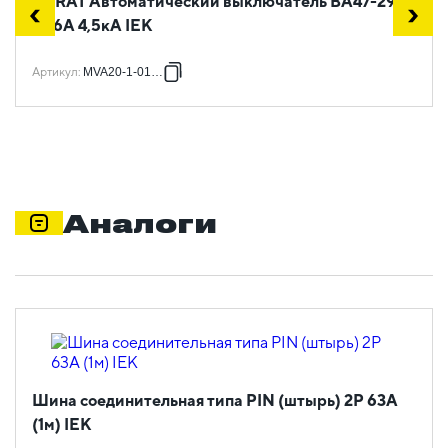
KARAT Автоматический выключатель ВА47-29 1P
C 16А 4,5кА IEK
Артикул
:
MVA20-1-016-C
Аналоги
Шина соединительная типа PIN (штырь) 2Р 63А
(1м) IEK