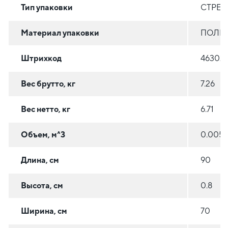
Тип упаковки
СТРЕТ
Материал упаковки
ПОЛИЭ
Штрихкод
46302
Вес брутто, кг
7.26
Вес нетто, кг
6.71
Объем, м^3
0.005
Длина, см
90
Высота, см
0.8
Ширина, см
70