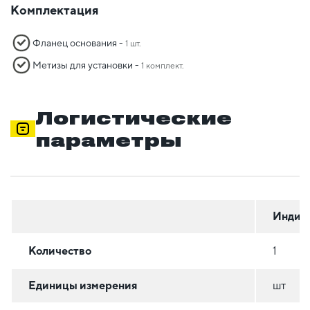
Комплектация
Фланец основания -
1 шт.
Метизы для установки -
1 комплект.
Логистические
параметры
Индив
Количество
1
Единицы измерения
шт