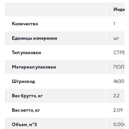
Индив
Количество
1
Единицы измерения
шт
Тип упаковки
СТРЕТ
Материал упаковки
ПОЛИЭ
Штрихкод
46302
Вес брутто, кг
2.2
Вес нетто, кг
2.09
Объем, м^3
0.0043