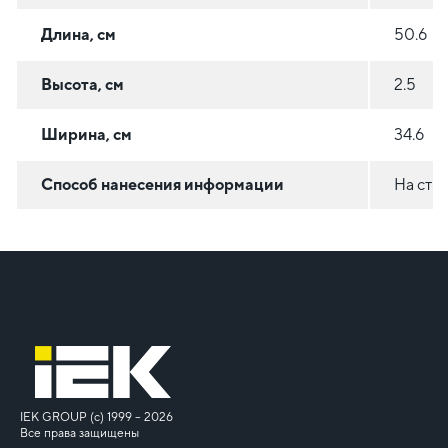
Длина, см
50.6
Высота, см
2.5
Ширина, см
34.6
Способ нанесения информации
На сти
IEK GROUP (c) 1999 – 2026
Все права защищены