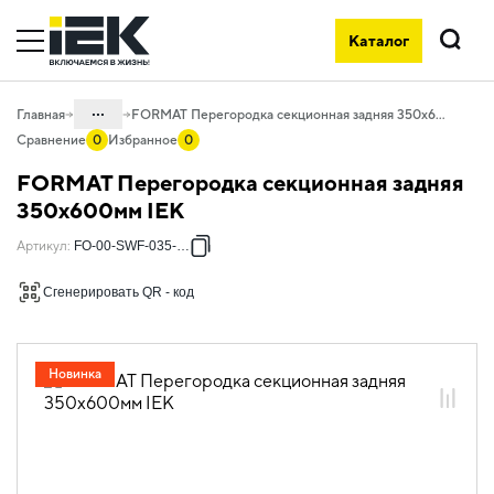
Каталог
Поиск
...
Главная
FORMAT Перегородка секционная задняя 350х600мм IEK
Сравнение
0
Избранное
0
Каталог
FORMAT Перегородка секционная задняя
04. Щитовое оборудование
350х600мм IEK
04.04 Шкафы металлические
Артикул
:
FO-00-SWF-035-060
напольные
Сгенерировать QR - код
04.04.03 Шкафы металлические
напольные FORMAT
04.04.03.03 Элементы FORMAT PRO
Новинка
04.04.03.03.02 Элементы
секционирования и аксессуары
04.04.03.03.02.06 Перегородки