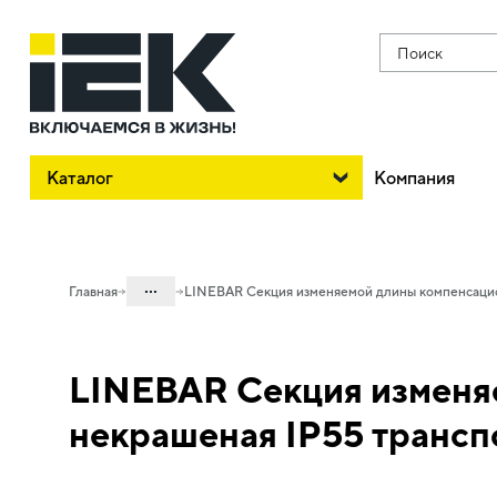
Поиск
Каталог
Компания
...
Главная
LINEBAR Секция изменяемой длины компенсацио
Каталог
LINEBAR Секция изменя
40. Шинопровод
40.01 Шинопровод магистральный
некрашеная IP55 трансп
LINEBAR
40.01.01 Шинопровод магистральный
Al LINEBAR