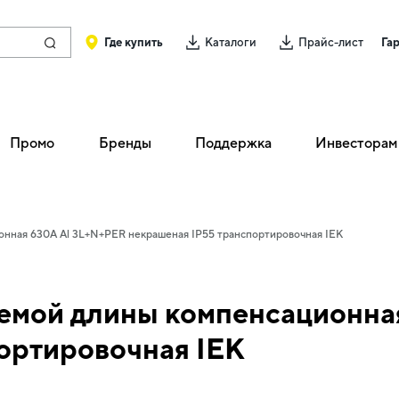
Где купить
Каталоги
Прайс-лист
Га
Промо
Бренды
Поддержка
Инвесторам
нная 630А Al 3L+N+PER некрашеная IP55 транспортировочная IEK
емой длины компенсационна
ортировочная IEK