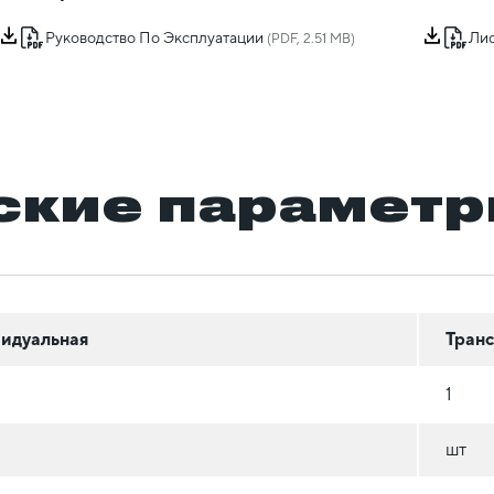
Руководство По Эксплуатации
Лис
(PDF, 2.51 MB)
ские парамет
идуальная
Тран
1
шт