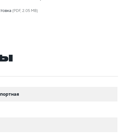
товка
(PDF, 2.05 MB)
ры
спортная