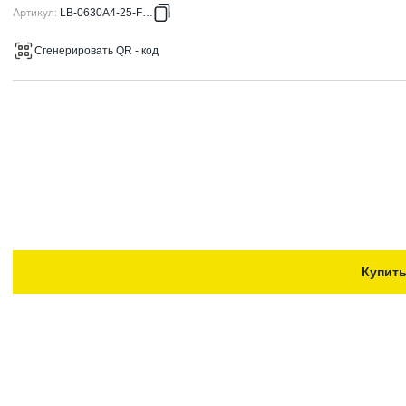
Артикул
:
LB-0630A4-25-F-VC
Сгенерировать QR - код
Купит