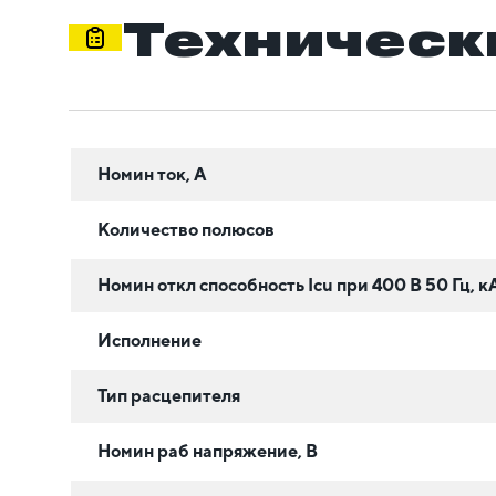
Техническ
Номин ток, А
Количество полюсов
Номин откл способность Icu при 400 В 50 Гц, к
Исполнение
Тип расцепителя
Номин раб напряжение, В