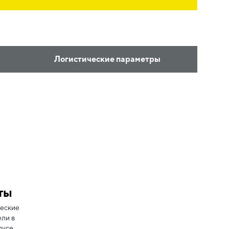
Логистические параметры
ты
еские
ли в
пусе