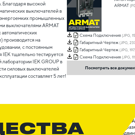
. Благодаря высокой
ARMAT
(PD
оматических выключателей в
а энергоемких промышленных
кими выключателями ARMAT
х автоматических
Схема Подключения
(JPG, 1
) производится на
Габаритный Чертеж
(JPG, 237
удовании, с постоянным
Габаритный Чертеж
(JPG, 197
я IEK тщательно тестируется
Схема Подключения
(JPG, 11
ной лаборатории IEK GROUP в
Посмотреть все докуме
сти силовых выключателей
сплуатации составляет 5 лет!
ЩЕСТВА