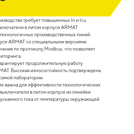
зводства требует повышенных In и Icu
ыключатели в литом корпусе ARMAT
технологичных производственных линий.
пусе ARMAT со специальными версиями
ения по протоколу Modbus, что позволяет
ниторинга.
гарантирует продолжительную работу
RMAT. Высокая износостойкость подтверждена
исимой лаборатории.
ях важна для эффективности технологических
выключатели в литом корпусе из линейки
ускаемого тока от температуры окружающей