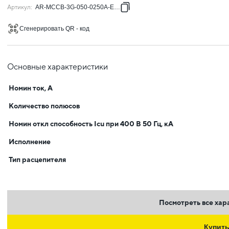
Артикул
:
AR-MCCB-3G-050-0250A-ELPC
Сгенерировать QR - код
Основные характеристики
Номин ток, А
Количество полюсов
Номин откл способность Icu при 400 В 50 Гц, кА
Исполнение
Тип расцепителя
Посмотреть все хар
Купит