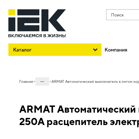
Поиск
Каталог
Компания
...
Главная
ARMAT Автоматический выключатель в литом ко
Каталог
ARMAT Автоматический в
02. Силовое оборудование защиты и
коммутации
250А расцепитель элект
02.01 Силовые автоматические
выключатели в литом корпусе и доп.
устройства