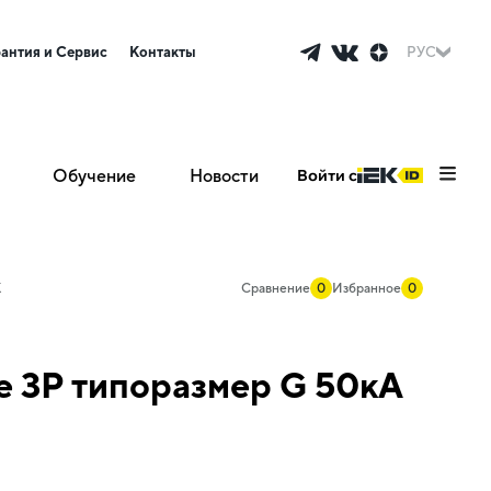
рантия и Сервис
Контакты
РУС
Обучение
Новости
Войти с
K
Сравнение
0
Избранное
0
е 3P типоразмер G 50кА