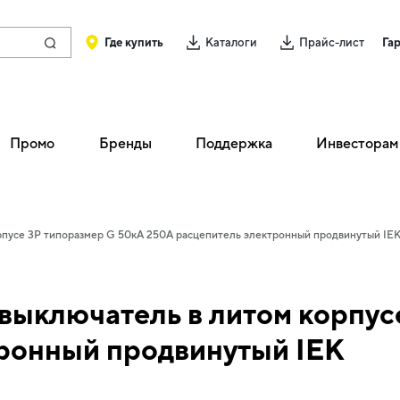
Где купить
Каталоги
Прайс-лист
Га
Промо
Бренды
Поддержка
Инвесторам
рпусе 3P типоразмер G 50кА 250А расцепитель электронный продвинутый IE
ыключатель в литом корпус
ронный продвинутый IEK