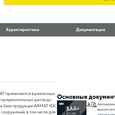
Характеристики
Документация
AT применяются в различных
Основные докумен
аспределительных щитов до
Автоматич
на базе продукции ARMAT IEK
выключате
 сооружений, в том числе для
литом кор