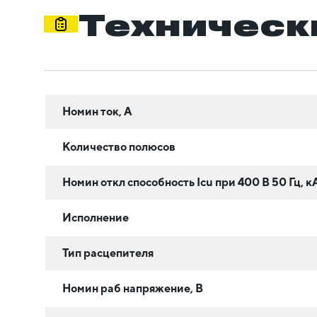
Техническ
Номин ток, А
Количество полюсов
Номин откл способность Icu при 400 В 50 Гц, к
Исполнение
Тип расцепителя
Номин раб напряжение, В