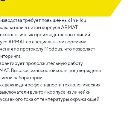
зводства требует повышенных In и Icu
ыключатели в литом корпусе ARMAT
технологичных производственных линий.
пусе ARMAT со специальными версиями
ения по протоколу Modbus, что позволяет
ниторинга.
гарантирует продолжительную работу
RMAT. Высокая износостойкость подтверждена
исимой лаборатории.
ях важна для эффективности технологических
выключатели в литом корпусе из линейки
ускаемого тока от температуры окружающей