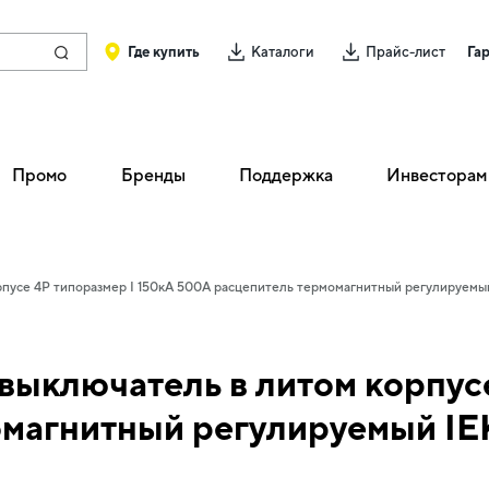
Где купить
Каталоги
Прайс-лист
Га
Промо
Бренды
Поддержка
Инвесторам
пусе 4P типоразмер I 150кА 500А расцепитель термомагнитный регулируемы
ыключатель в литом корпусе
омагнитный регулируемый IE