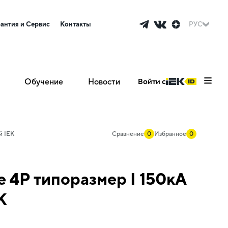
рантия и Сервис
Контакты
РУС
Обучение
Новости
Войти с
й IEK
Сравнение
0
Избранное
0
 4P типоразмер I 150кА
K