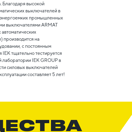
. Благодаря высокой
оматических выключателей в
а энергоемких промышленных
кими выключателями ARMAT
х автоматических
) производится на
удовании, с постоянным
я IEK тщательно тестируется
ной лаборатории IEK GROUP в
сти силовых выключателей
сплуатации составляет 5 лет!
ЩЕСТВА