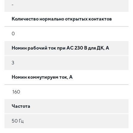
-
Количество нормально открытых контактов
0
Номин рабочий ток при AC 230 В для ДК, А
3
Номин коммутируем ток, А
160
Частота
50 Гц