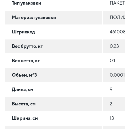
Тип упаковки
ПАКЕТ 
Материал упаковки
ПОЛИЭТ
Штрихкод
4610084
Вес брутто, кг
0.23
Вес нетто, кг
0.1
Объем, м^3
0.00013
Длина, см
9
Высота, см
2
Ширина, см
13