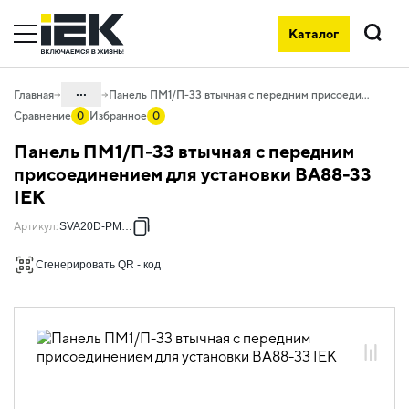
Каталог
Поиск
...
Главная
Панель ПМ1/П-33 втычная с передним присоединением для установки ВА88-33 IEK
Сравнение
0
Избранное
0
Каталог
Панель ПМ1/П-33 втычная с передним
02. Силовое оборудование защиты и
присоединением для установки ВА88-33
коммутации
IEK
02.01 Силовые автоматические
Артикул
:
SVA20D-PM1-P
выключатели в литом корпусе и доп.
устройства
Сгенерировать QR - код
02.01.02 Силовые автоматические
выключатели KARAT и доп. устройства
02.01.02.02 Дополнительные
устройства к автоматическим
выключателям ВА88