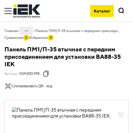
Каталог
Поиск
...
Главная
Панель ПМ1/П-35 втычная с передним присоединением для установки ВА88-35 IEK
Сравнение
0
Избранное
0
Каталог
Панель ПМ1/П-35 втычная с передним
02. Силовое оборудование защиты и
присоединением для установки ВА88-35
коммутации
IEK
02.01 Силовые автоматические
Артикул
:
SVA30D-PM1-P
выключатели в литом корпусе и доп.
устройства
Сгенерировать QR - код
02.01.02 Силовые автоматические
выключатели KARAT и доп. устройства
02.01.02.02 Дополнительные
устройства к автоматическим
выключателям ВА88