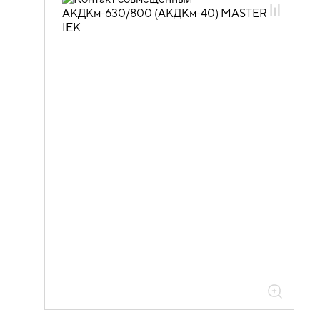
02.01.04 Силовые автоматические
выключатели MASTER и доп.
устройства
02.01.04.02 Дополнительные
устройства к автоматическим
выключателям ВА88 MASTER