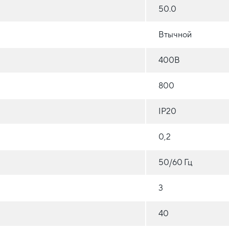
50.0
Втычной
400В
800
IP20
0,2
50/60 Гц
3
40