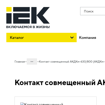
Поиск
Каталог
Компания
...
Главная
Контакт совмещенный АКДКм-630/800 (АКДКм-
Каталог
Контакт совмещенный 
02. Силовое оборудование защиты и
коммутации
02.01 Силовые автоматические
выключатели в литом корпусе и доп.
устройства