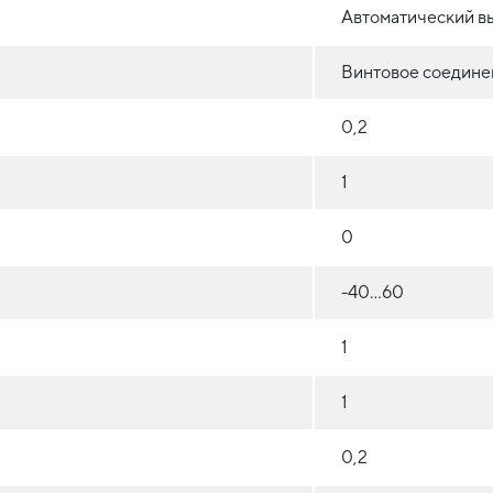
Автоматический в
Винтовое соедине
0,2
1
0
-40...60
1
1
0,2