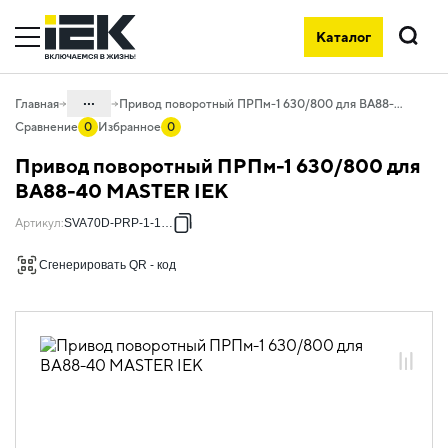
Каталог
Поиск
...
Главная
Привод поворотный ПРПм-1 630/800 для ВА88-40 MASTER IEK
Сравнение
0
Избранное
0
Каталог
Привод поворотный ПРПм-1 630/800 для
02. Силовое оборудование защиты и
ВА88-40 MASTER IEK
коммутации
Артикул
:
SVA70D-PRP-1-1-02
02.01 Силовые автоматические
выключатели в литом корпусе и доп.
Сгенерировать QR - код
устройства
02.01.04 Силовые автоматические
выключатели MASTER и доп.
устройства
02.01.04.02 Дополнительные
устройства к автоматическим
выключателям ВА88 MASTER