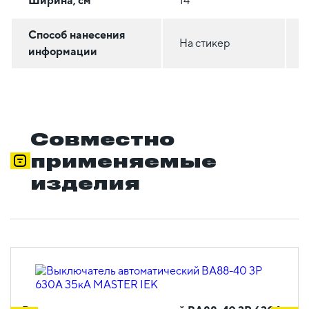
Ширина, см
14
1
Способ нанесения
На стикер
Н
информации
Совместно
применяемые
изделия