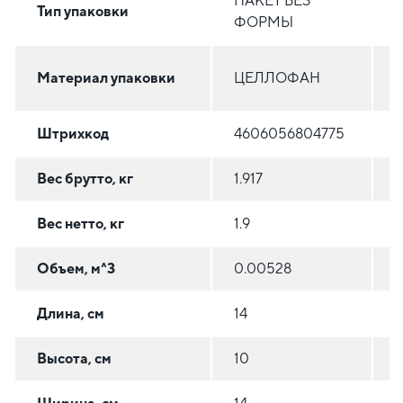
ПАКЕТ БЕЗ
Тип упаковки
ФОРМЫ
Материал упаковки
ЦЕЛЛОФАН
Штрихкод
4606056804775
Вес брутто, кг
1.917
3
Вес нетто, кг
1.9
3
Объем, м^3
0.00528
0
Длина, см
14
2
Высота, см
10
2