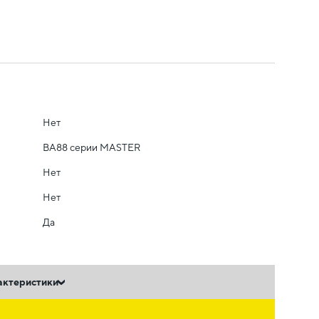
Нет
ВА88 серии MASTER
Нет
Нет
Да
актеристики
ь