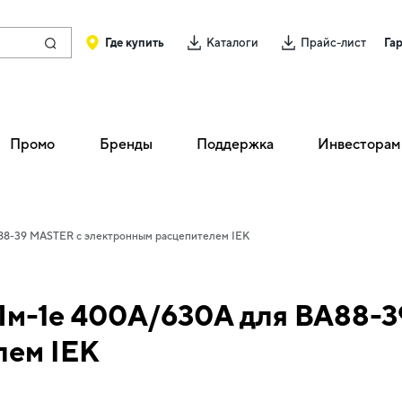
Где купить
Каталоги
Прайс-лист
Га
Промо
Бренды
Поддержка
Инвесторам
88-39 MASTER с электронным расцепителем IEK
м-1е 400А/630А для ВА88-3
лем IEK