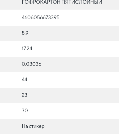
ГОФРОКАРТОН ПЯТИСЛОЙНЫЙ
4606056673395
8.9
17.24
0.03036
44
23
30
На стикер