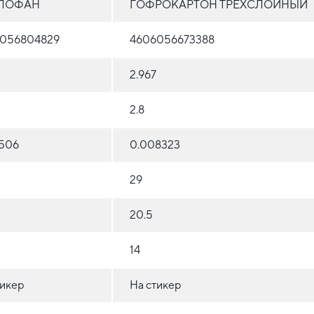
ЛОФАН
ГОФРОКАРТОН ТРЕХСЛОЙНЫЙ
056804829
4606056673388
2.967
2.8
506
0.008323
29
20.5
14
тикер
На стикер