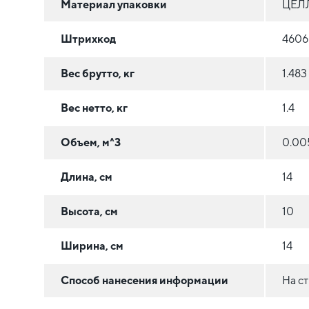
Материал упаковки
ЦЕЛ
Штрихкод
4606
Вес брутто, кг
1.483
Вес нетто, кг
1.4
Объем, м^3
0.00
Длина, см
14
Высота, см
10
Ширина, см
14
Способ нанесения информации
На с