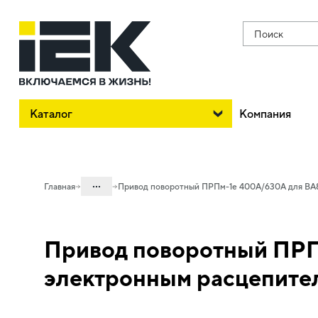
Поиск
Каталог
Компания
...
Главная
Привод поворотный ПРПм-1е 400А/630А для ВА
Каталог
Привод поворотный ПРП
02. Силовое оборудование защиты и
коммутации
электронным расцепите
02.01 Силовые автоматические
выключатели в литом корпусе и доп.
устройства