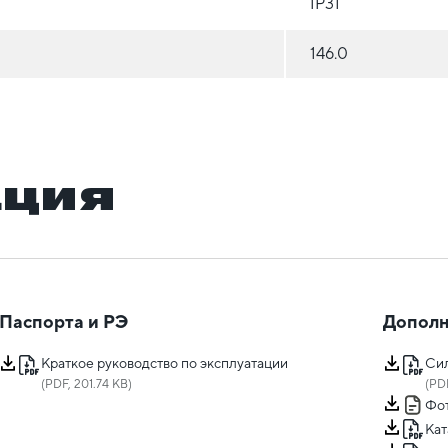
IP31
146.0
ация
Паспорта и РЭ
Дополн
Краткое руководство по эксплуатации
Сил
(PDF, 201.74 KB)
(PDF
Фот
Кат