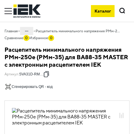
Каталог
Поиск
...
Главная
Расцепитель минимального напряжения РМм-250е (РМм-35) для ВА88-35 MASTER с электронным расцепителем IEK
Сравнение
0
Избранное
0
Каталог
Расцепитель минимального напряжения
02. Силовое оборудование защиты и
РМм-250е (РМм-35) для ВА88-35 MASTER
коммутации
с электронным расцепителем IEK
02.01 Силовые автоматические
Артикул
:
SVA31D-RM-02
выключатели в литом корпусе и доп.
устройства
Сгенерировать QR - код
02.01.04 Силовые автоматические
выключатели MASTER и доп.
устройства
02.01.04.02 Дополнительные
устройства к автоматическим
выключателям ВА88 MASTER