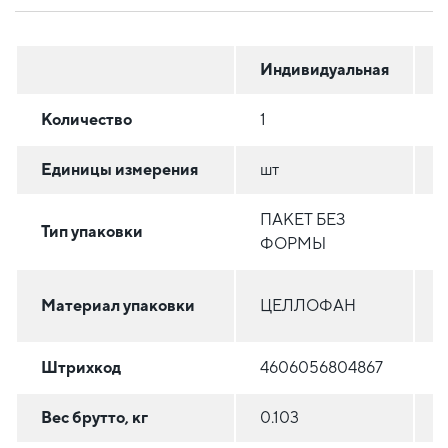
Индивидуальная
Г
Количество
1
8
Единицы измерения
шт
ПАКЕТ БЕЗ
Тип упаковки
ФОРМЫ
Материал упаковки
ЦЕЛЛОФАН
Штрихкод
4606056804867
Вес брутто, кг
0.103
0