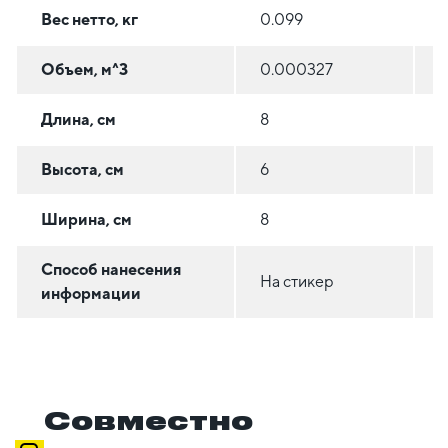
Вес нетто, кг
0.099
0
Объем, м^3
0.000327
0
Длина, см
8
1
Высота, см
6
8
Ширина, см
8
1
Способ нанесения
На стикер
Н
информации
Совместно