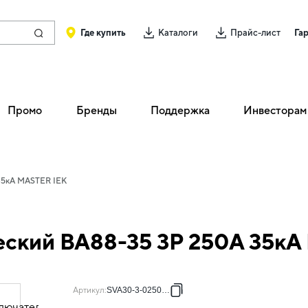
Где купить
Каталоги
Прайс-лист
Га
Промо
Бренды
Поддержка
Инвесторам
35кА MASTER IEK
еский ВА88-35 3Р 250А 35кА
Артикул
:
SVA30-3-0250-02