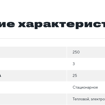
ие характерис
250
3
А
25
Стационарное
Тепловой, электр