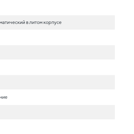
матический в литом корпусе
ние