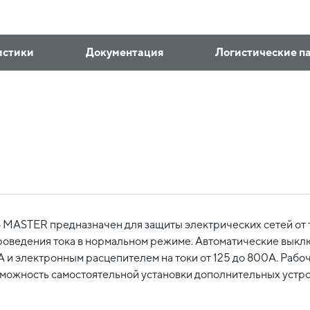
истики
Документация
Логистические п
MASTER предназначен для защиты электрических сетей от т
роведения тока в нормальном режиме. Автоматические выкл
А и электронным расцепителем на токи от 125 до 800А. Раб
ожность самостоятельной установки дополнительных устрой