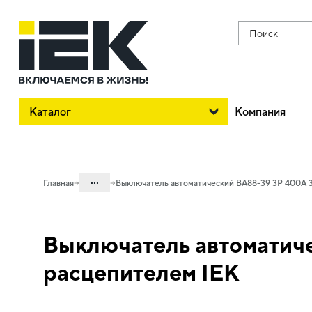
Поиск
Каталог
Компания
...
Главная
Выключатель автоматический ВА88-39 3Р 400А 
Каталог
Выключатель автоматич
02. Силовое оборудование защиты и
коммутации
расцепителем IEK
02.01 Силовые автоматические
выключатели в литом корпусе и доп.
устройства