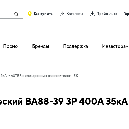
Где купить
Каталоги
Прайс-лист
Га
Промо
Бренды
Поддержка
Инвесторам
35кА MASTER с электронным расцепителем IEK
еский ВА88-39 3Р 400А 35к