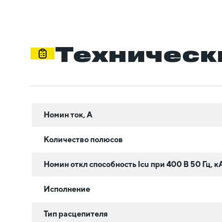
Техническ
Номин ток, А
Количество полюсов
Номин откл способность Icu при 400 В 50 Гц, к
Исполнение
Тип расцепителя