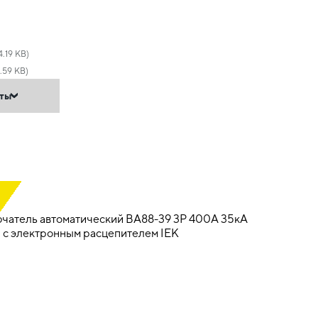
.19 KB)
.59 KB)
нты