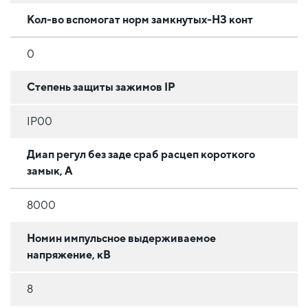
Кол-во вспомогат норм замкнутых-НЗ конт
0
Степень защиты зажимов IP
IP00
Диап регул без заде сраб расцеп короткого
замык, А
8000
Номин импульсное выдерживаемое
напряжение, кВ
8