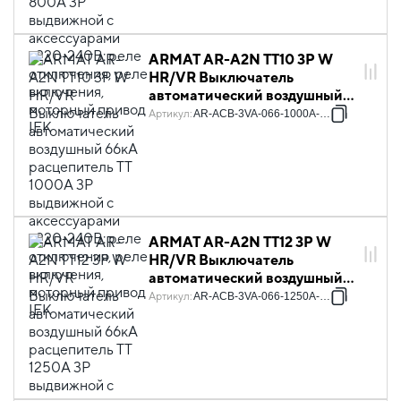
включения, моторный привод
IEK
ARMAT AR-A2N TT10 3P W
HR/VR Выключатель
автоматический воздушный
66кА расцепитель TT 1000А
Артикул
:
AR-ACB-3VA-066-1000A-TTCF
3P выдвижной с
аксессуарами ~220-240В:
реле отключения, реле
включения, моторный привод
IEK
ARMAT AR-A2N TT12 3P W
HR/VR Выключатель
автоматический воздушный
66кА расцепитель TT 1250А
Артикул
:
AR-ACB-3VA-066-1250A-TTCF
3P выдвижной с
аксессуарами ~220-240В:
реле отключения, реле
включения, моторный привод
IEK