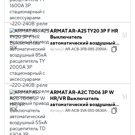
реле отключения, реле
включения, моторный привод
IEK
ARMAT AR-A2S TY20 3P F HR
Выключатель
автоматический воздушный
85кА расцепитель TY 2000А
Артикул
:
AR-ACB-3FB-085-2000A-TYCF
3P стационарный с
аксессуарами ~220-240В:
реле отключения, реле
включения, моторный привод
IEK
ARMAT AR-A2C TD06 3P W
HR/VR Выключатель
автоматический воздушный
55кА расцепитель TD 630А
Артикул
:
AR-ACB-3VA-055-0630A-TDCF
3P выдвижной с
аксессуарами ~220-240В:
реле отключения, реле
включения, моторный привод