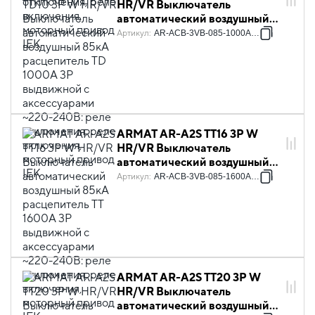
HR/VR Выключатель
автоматический воздушный
85кА расцепитель TD 1000А
Артикул
:
AR-ACB-3VB-085-1000A-TDCF
3P выдвижной с
аксессуарами ~220-240В:
реле отключения, реле
включения, моторный привод
IEK
ARMAT AR-A2S TT16 3P W
HR/VR Выключатель
автоматический воздушный
85кА расцепитель TT 1600А
Артикул
:
AR-ACB-3VB-085-1600A-TTCF
3P выдвижной с
аксессуарами ~220-240В:
реле отключения, реле
включения, моторный привод
IEK
ARMAT AR-A2S TT20 3P W
HR/VR Выключатель
автоматический воздушный