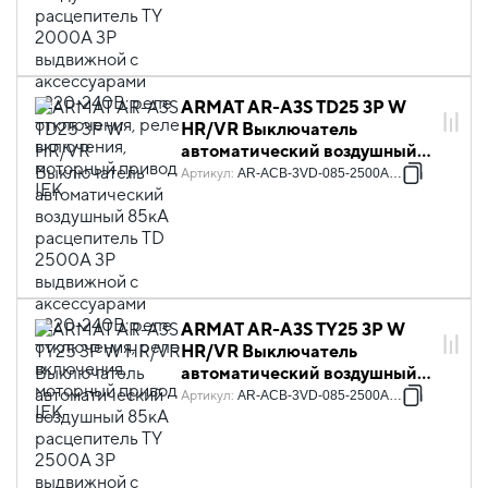
реле отключения, реле
включения, моторный привод
IEK
ARMAT AR-A3S TD25 3P W
HR/VR Выключатель
автоматический воздушный
85кА расцепитель TD 2500А
Артикул
:
AR-ACB-3VD-085-2500A-TDCF
3P выдвижной с
аксессуарами ~220-240В:
реле отключения, реле
включения, моторный привод
IEK
ARMAT AR-A3S TY25 3P W
HR/VR Выключатель
автоматический воздушный
85кА расцепитель TY 2500А
Артикул
:
AR-ACB-3VD-085-2500A-TYCF
3P выдвижной с
аксессуарами ~220-240В:
реле отключения, реле
включения, моторный привод