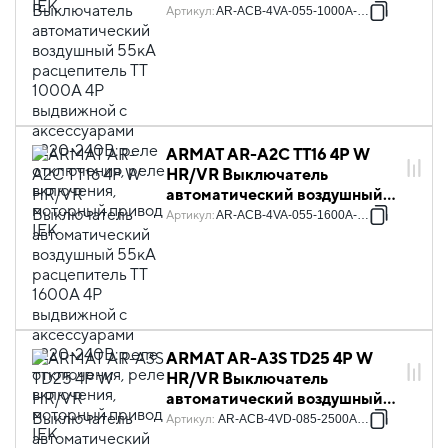
55кА расцепитель TT 1000А
Артикул
:
AR-ACB-4VA-055-1000A-TTCF
4P выдвижной с
аксессуарами ~220-240В:
реле отключения, реле
включения, моторный привод
IEK
ARMAT AR-A2C TT16 4P W
HR/VR Выключатель
автоматический воздушный
55кА расцепитель TT 1600А
Артикул
:
AR-ACB-4VA-055-1600A-TTCF
4P выдвижной с
аксессуарами ~220-240В:
реле отключения, реле
включения, моторный привод
IEK
ARMAT AR-A3S TD25 4P W
HR/VR Выключатель
автоматический воздушный
85кА расцепитель TD 2500А
Артикул
:
AR-ACB-4VD-085-2500A-TDCF
4P выдвижной с