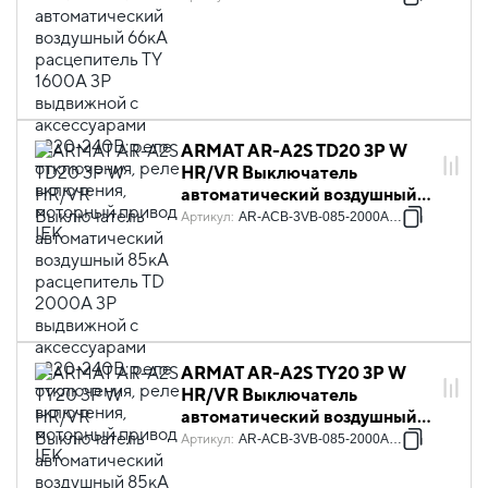
3P выдвижной с
аксессуарами ~220-240В:
реле отключения, реле
включения, моторный привод
IEK
ARMAT AR-A2S TD20 3P W
HR/VR Выключатель
автоматический воздушный
85кА расцепитель TD 2000А
Артикул
:
AR-ACB-3VB-085-2000A-TDCF
3P выдвижной с
аксессуарами ~220-240В:
реле отключения, реле
включения, моторный привод
IEK
ARMAT AR-A2S TY20 3P W
HR/VR Выключатель
автоматический воздушный
85кА расцепитель TY 2000А
Артикул
:
AR-ACB-3VB-085-2000A-TYCF
3P выдвижной с
аксессуарами ~220-240В: