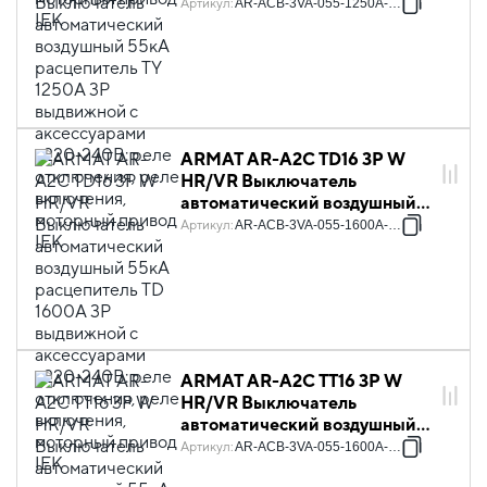
55кА расцепитель TY 1250А
Артикул
:
AR-ACB-3VA-055-1250A-TYCF
3P выдвижной с
аксессуарами ~220-240В:
реле отключения, реле
включения, моторный привод
IEK
ARMAT AR-A2C TD16 3P W
HR/VR Выключатель
автоматический воздушный
55кА расцепитель TD 1600А
Артикул
:
AR-ACB-3VA-055-1600A-TDCF
3P выдвижной с
аксессуарами ~220-240В:
реле отключения, реле
включения, моторный привод
IEK
ARMAT AR-A2C TT16 3P W
HR/VR Выключатель
автоматический воздушный
55кА расцепитель TT 1600А
Артикул
:
AR-ACB-3VA-055-1600A-TTCF
3P выдвижной с