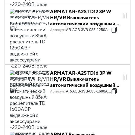
ARMAT AR-A2S TD12 3P W
HR/VR Выключатель
автоматический воздушный
85кА расцепитель TD 1250А
Артикул
:
AR-ACB-3VB-085-1250A-TDCF
3P выдвижной с
аксессуарами ~220-240В:
реле отключения, реле
включения, моторный привод
IEK
ARMAT AR-A2S TD16 3P W
HR/VR Выключатель
автоматический воздушный
85кА расцепитель TD 1600А
Артикул
:
AR-ACB-3VB-085-1600A-TDCF
3P выдвижной с
аксессуарами ~220-240В:
реле отключения, реле
включения, моторный привод
IEK
ARMAT Воздушный