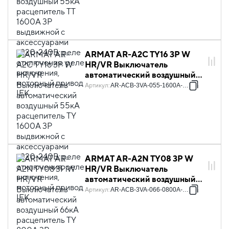
аксессуарами ~220-240В:
реле отключения, реле
включения, моторный привод
IEK
ARMAT AR-A2C TY16 3P W
HR/VR Выключатель
автоматический воздушный
55кА расцепитель TY 1600А
Артикул
:
AR-ACB-3VA-055-1600A-TYCF
3P выдвижной с
аксессуарами ~220-240В:
реле отключения, реле
включения, моторный привод
IEK
ARMAT AR-A2N TY08 3P W
HR/VR Выключатель
автоматический воздушный
66кА расцепитель TY 800А
Артикул
:
AR-ACB-3VA-066-0800A-TYCF
3P выдвижной с
аксессуарами ~220-240В:
реле отключения, реле