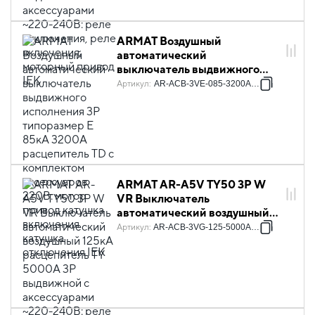
IEK
ARMAT Воздушный
автоматический
выключатель выдвижного
исполнения 3P типоразмер E
Артикул
:
AR-ACB-3VE-085-3200A-TDCF
85кА 3200А расцепитель TD с
комплектом аксессуаров
220В: мотор привод катушка
включения катушка
отключения IEK
ARMAT AR-A5V TY50 3P W
VR Выключатель
автоматический воздушный
125кА расцепитель TY 5000А
Артикул
:
AR-ACB-3VG-125-5000A-TYCF
3P выдвижной с
аксессуарами ~220-240В:
реле отключения, реле
включения, моторный привод
IEK