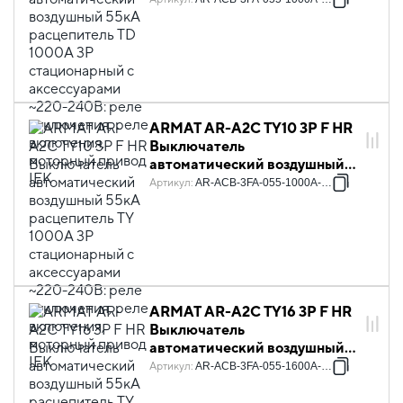
3P стационарный с
аксессуарами ~220-240В:
реле отключения, реле
включения, моторный привод
IEK
ARMAT AR-A2C TY10 3P F HR
Выключатель
автоматический воздушный
55кА расцепитель TY 1000А
Артикул
:
AR-ACB-3FA-055-1000A-TYCF
3P стационарный с
аксессуарами ~220-240В:
реле отключения, реле
включения, моторный привод
IEK
ARMAT AR-A2C TY16 3P F HR
Выключатель
автоматический воздушный
55кА расцепитель TY 1600А
Артикул
:
AR-ACB-3FA-055-1600A-TYCF
3P стационарный с
аксессуарами ~220-240В: