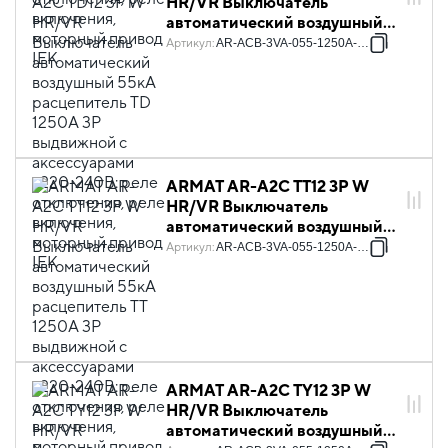
HR/VR Выключатель
автоматический воздушный
55кА расцепитель TD 1250А
Артикул
:
AR-ACB-3VA-055-1250A-TDCF
3P выдвижной с
аксессуарами ~220-240В:
реле отключения, реле
включения, моторный привод
IEK
ARMAT AR-A2C TT12 3P W
HR/VR Выключатель
автоматический воздушный
55кА расцепитель TT 1250А
Артикул
:
AR-ACB-3VA-055-1250A-TTCF
3P выдвижной с
аксессуарами ~220-240В:
реле отключения, реле
включения, моторный привод
IEK
ARMAT AR-A2C TY12 3P W
HR/VR Выключатель
автоматический воздушный