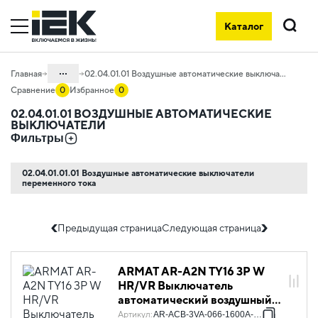
Воздушные автоматические выключатели на официальном сайте 
Каталог
Поиск
...
Главная
02.04.01.01 Воздушные автоматические выключатели
Сравнение
0
Избранное
0
Каталог
02.04.01.01 ВОЗДУШНЫЕ АВТОМАТИЧЕСКИЕ
ВЫКЛЮЧАТЕЛИ
02. Силовое оборудование защиты и
Фильтры
коммутации
02.04 Воздушные автоматические
02.04.01.01.01 Воздушные автоматические выключатели
выключатели и доп. устройства
переменного тока
02.04.01 Воздушные автоматические
выключатели ARMAT и доп. устройства
Предыдущая страница
Следующая страница
ARMAT AR-A2N TY16 3P W
HR/VR Выключатель
автоматический воздушный
66кА расцепитель TY 1600А
Артикул
:
AR-ACB-3VA-066-1600A-TYCF