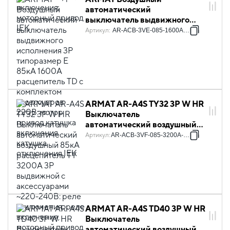
автоматический
выключатель выдвижного
исполнения 3P типоразмер E
Артикул
:
AR-ACB-3VE-085-1600A-TDCF
85кА 1600А расцепитель TD с
комплектом аксессуаров
220В: мотор привод катушка
включения катушка
отключения IEK
ARMAT AR-A4S TY32 3P W HR
Выключатель
автоматический воздушный
85кА расцепитель TY 3200А
Артикул
:
AR-ACB-3VF-085-3200A-TYCF
3P выдвижной с
аксессуарами ~220-240В:
реле отключения, реле
включения, моторный привод
IEK
ARMAT AR-A4S TD40 3P W HR
Выключатель
автоматический воздушный