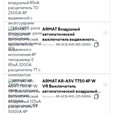
аксессуарами ~220-240В:
реле отключения, реле
включения, моторный привод
IEK
ARMAT Воздушный
автоматический
выключатель выдвижного
исполнения 4P типоразмер E
Артикул
:
AR-ACB-4VE-085-3200A-TTCF
85кА 3200А расцепитель TT с
комплектом аксессуаров
220В: мотор привод катушка
включения катушка
отключения IEK
ARMAT AR-A5V TT50 4P W
VR Выключатель
автоматический воздушный
125кА расцепитель TT 5000А
Артикул
:
AR-ACB-4VG-125-5000A-TTCF
4P выдвижной с
аксессуарами ~220-240В:
реле отключения, реле