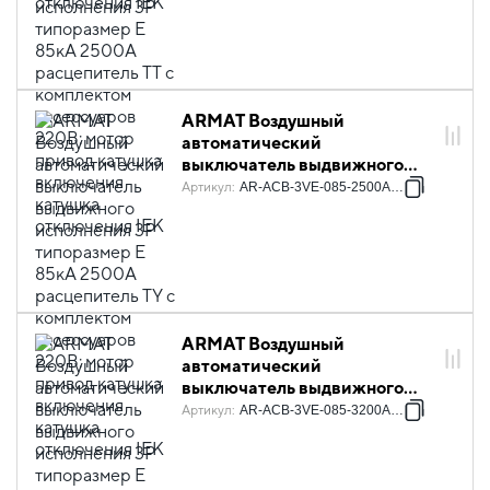
комплектом аксессуаров
220В: мотор привод катушка
включения катушка
отключения IEK
ARMAT Воздушный
автоматический
выключатель выдвижного
исполнения 3P типоразмер E
Артикул
:
AR-ACB-3VE-085-2500A-TYCF
85кА 2500А расцепитель TY с
комплектом аксессуаров
220В: мотор привод катушка
включения катушка
отключения IEK
ARMAT Воздушный
автоматический
выключатель выдвижного
исполнения 3P типоразмер E
Артикул
:
AR-ACB-3VE-085-3200A-TTCF
85кА 3200А расцепитель TT с
комплектом аксессуаров
220В: мотор привод катушка