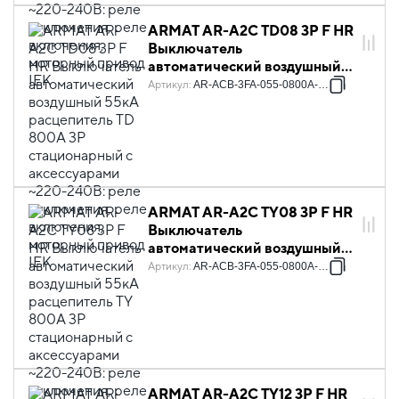
ARMAT AR-A2C TD08 3P F HR
Выключатель
автоматический воздушный
55кА расцепитель TD 800А
Артикул
:
AR-ACB-3FA-055-0800A-TDCF
3P стационарный с
аксессуарами ~220-240В:
реле отключения, реле
включения, моторный привод
IEK
ARMAT AR-A2C TY08 3P F HR
Выключатель
автоматический воздушный
55кА расцепитель TY 800А
Артикул
:
AR-ACB-3FA-055-0800A-TYCF
3P стационарный с
аксессуарами ~220-240В:
реле отключения, реле
включения, моторный привод
IEK
ARMAT AR-A2C TY12 3P F HR