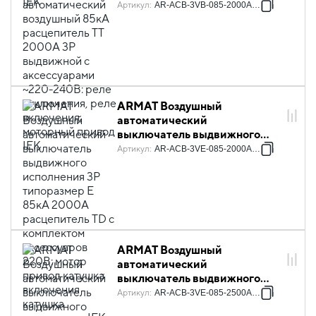
85кА расцепитель TT 2000А
Артикул
:
AR-ACB-3VB-085-2000A-TTCF
3P выдвижной с
аксессуарами ~220-240В:
реле отключения, реле
включения, моторный привод
IEK
ARMAT Воздушный
автоматический
выключатель выдвижного
исполнения 3P типоразмер E
Артикул
:
AR-ACB-3VE-085-2000A-TDCF
85кА 2000А расцепитель TD
с комплектом аксессуаров
220В: мотор привод катушка
включения катушка
отключения IEK
ARMAT Воздушный
автоматический
выключатель выдвижного
исполнения 3P типоразмер E
Артикул
:
AR-ACB-3VE-085-2500A-TTCF
85кА 2500А расцепитель TT с