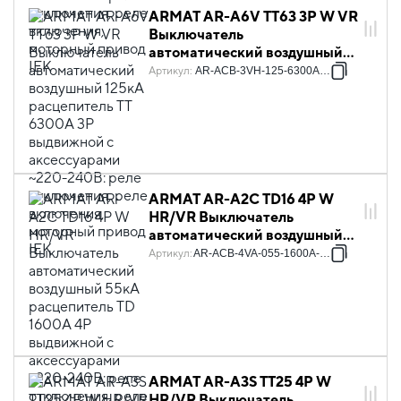
ARMAT AR-A6V TT63 3P W VR
Выключатель
автоматический воздушный
125кА расцепитель TT 6300А
Артикул
:
AR-ACB-3VH-125-6300A-TTCF
3P выдвижной с
аксессуарами ~220-240В:
реле отключения, реле
включения, моторный привод
IEK
ARMAT AR-A2C TD16 4P W
HR/VR Выключатель
автоматический воздушный
55кА расцепитель TD 1600А
Артикул
:
AR-ACB-4VA-055-1600A-TDCF
4P выдвижной с
аксессуарами ~220-240В:
реле отключения, реле
включения, моторный привод
IEK
ARMAT AR-A3S TT25 4P W
HR/VR Выключатель