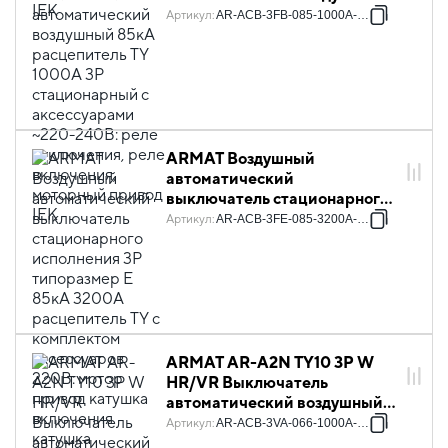
85кА расцепитель TY 1000А
Артикул
:
AR-ACB-3FB-085-1000A-TYCF
3P стационарный с
аксессуарами ~220-240В:
реле отключения, реле
включения, моторный привод
IEK
ARMAT Воздушный
автоматический
выключатель стационарного
исполнения 3P типоразмер E
Артикул
:
AR-ACB-3FE-085-3200A-TYCF
85кА 3200А расцепитель TY с
комплектом аксессуаров
220В: мотор привод катушка
включения катушка
отключения IEK
ARMAT AR-A2N TY10 3P W
HR/VR Выключатель
автоматический воздушный
66кА расцепитель TY 1000А
Артикул
:
AR-ACB-3VA-066-1000A-TYCF
3P выдвижной с