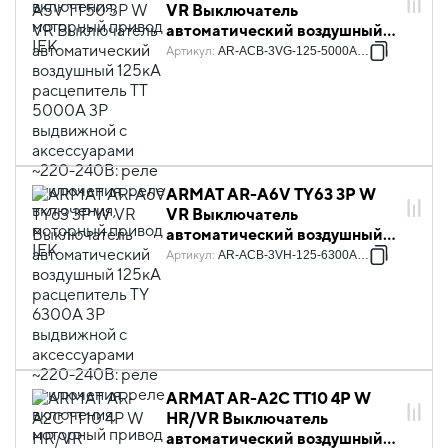
VR Выключатель
автоматический воздушный
125кА расцепитель TT 5000А
Артикул
:
AR-ACB-3VG-125-5000A-TTCF
3P выдвижной с
аксессуарами ~220-240В:
реле отключения, реле
включения, моторный привод
IEK
ARMAT AR-A6V TY63 3P W
VR Выключатель
автоматический воздушный
125кА расцепитель TY 6300А
Артикул
:
AR-ACB-3VH-125-6300A-TYCF
3P выдвижной с
аксессуарами ~220-240В:
реле отключения, реле
включения, моторный привод
IEK
ARMAT AR-A2C TT10 4P W
HR/VR Выключатель
автоматический воздушный