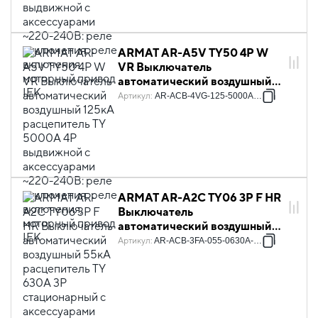
включения, моторный привод
IEK
ARMAT AR-A5V TY50 4P W
VR Выключатель
автоматический воздушный
125кА расцепитель TY 5000А
Артикул
:
AR-ACB-4VG-125-5000A-TYCF
4P выдвижной с
аксессуарами ~220-240В:
реле отключения, реле
включения, моторный привод
IEK
ARMAT AR-A2C TY06 3P F HR
Выключатель
автоматический воздушный
55кА расцепитель TY 630А 3P
Артикул
:
AR-ACB-3FA-055-0630A-TYCF
стационарный с
аксессуарами ~220-240В:
реле отключения, реле
включения, моторный привод
IEK