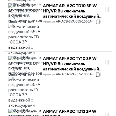
ARMAT AR-A2C TD10 3P W
HR/VR Выключатель
автоматический воздушный
55кА расцепитель TD 1000А
Артикул
:
AR-ACB-3VA-055-1000A-TDCF
3P выдвижной с
аксессуарами ~220-240В:
реле отключения, реле
включения, моторный привод
IEK
ARMAT AR-A2C TY10 3P W
HR/VR Выключатель
автоматический воздушный
55кА расцепитель TY 1000А
Артикул
:
AR-ACB-3VA-055-1000A-TYCF
3P выдвижной с
аксессуарами ~220-240В:
реле отключения, реле
включения, моторный привод
IEK
ARMAT AR-A2C TD12 3P W