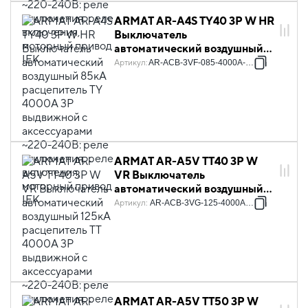
ARMAT AR-A4S TY40 3P W HR
Выключатель
автоматический воздушный
85кА расцепитель TY 4000А
Артикул
:
AR-ACB-3VF-085-4000A-TYCF
3P выдвижной с
аксессуарами ~220-240В:
реле отключения, реле
включения, моторный привод
IEK
ARMAT AR-A5V TT40 3P W
VR Выключатель
автоматический воздушный
125кА расцепитель TT 4000А
Артикул
:
AR-ACB-3VG-125-4000A-TTCF
3P выдвижной с
аксессуарами ~220-240В:
реле отключения, реле
включения, моторный привод
IEK
ARMAT AR-A5V TT50 3P W