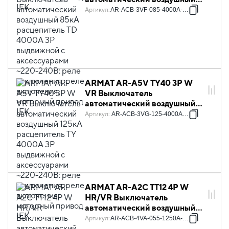
85кА расцепитель TD 4000А
Артикул
:
AR-ACB-3VF-085-4000A-TDCF
3P выдвижной с
аксессуарами ~220-240В:
реле отключения, реле
включения, моторный привод
IEK
ARMAT AR-A5V TY40 3P W
VR Выключатель
автоматический воздушный
125кА расцепитель TY 4000А
Артикул
:
AR-ACB-3VG-125-4000A-TYCF
3P выдвижной с
аксессуарами ~220-240В:
реле отключения, реле
включения, моторный привод
IEK
ARMAT AR-A2C TT12 4P W
HR/VR Выключатель
автоматический воздушный
55кА расцепитель TT 1250А
Артикул
:
AR-ACB-4VA-055-1250A-TTCF
4P выдвижной с