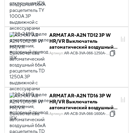
аксессуарами ~220-240В:
реле отключения, реле
включения, моторный привод
IEK
ARMAT AR-A2N TD12 3P W
HR/VR Выключатель
автоматический воздушный
66кА расцепитель TD 1250А
Артикул
:
AR-ACB-3VA-066-1250A-TDCF
3P выдвижной с
аксессуарами ~220-240В:
реле отключения, реле
включения, моторный привод
IEK
ARMAT AR-A2N TD16 3P W
HR/VR Выключатель
автоматический воздушный
66кА расцепитель TD 1600А
Артикул
:
AR-ACB-3VA-066-1600A-TDCF
3P выдвижной с
аксессуарами ~220-240В:
реле отключения, реле