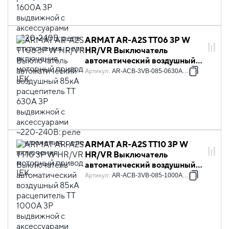
включения, моторный привод
IEK
ARMAT AR-A2S TT06 3P W
HR/VR Выключатель
автоматический воздушный
85кА расцепитель TT 630А 3P
Артикул
:
AR-ACB-3VB-085-0630A-TTCF
выдвижной с аксессуарами
~220-240В: реле отключения,
реле включения, моторный
привод IEK
ARMAT AR-A2S TT10 3P W
HR/VR Выключатель
автоматический воздушный
85кА расцепитель TT 1000А
Артикул
:
AR-ACB-3VB-085-1000A-TTCF
3P выдвижной с
аксессуарами ~220-240В:
реле отключения, реле
включения, моторный привод
IEK