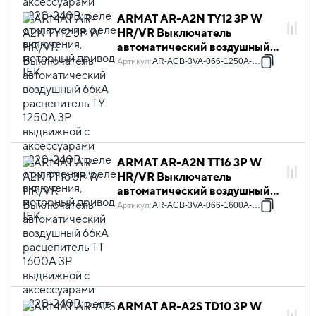
ARMAT AR-A2N TY12 3P W
HR/VR Выключатель
автоматический воздушный
66кА расцепитель TY 1250А
Артикул
:
AR-ACB-3VA-066-1250A-TYCF
3P выдвижной с
аксессуарами ~220-240В:
реле отключения, реле
включения, моторный привод
IEK
ARMAT AR-A2N TT16 3P W
HR/VR Выключатель
автоматический воздушный
66кА расцепитель TT 1600А
Артикул
:
AR-ACB-3VA-066-1600A-TTCF
3P выдвижной с
аксессуарами ~220-240В:
реле отключения, реле
включения, моторный привод
IEK
ARMAT AR-A2S TD10 3P W