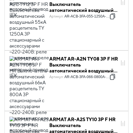
Выключатель
автоматический воздушный
55кА расцепитель TY 1250А
Артикул
:
AR-ACB-3FA-055-1250A-TYCF
3P стационарный с
аксессуарами ~220-240В:
реле отключения, реле
включения, моторный привод
IEK
ARMAT AR-A2N TY08 3P F HR
Выключатель
автоматический воздушный
66кА расцепитель TY 800А
Артикул
:
AR-ACB-3FA-066-0800A-TYCF
3P стационарный с
аксессуарами ~220-240В:
реле отключения, реле
включения, моторный привод
IEK
ARMAT AR-A2S TY10 3P F HR
Выключатель
автоматический воздушный