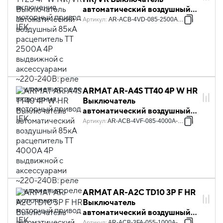
автоматический воздушный
85кА расцепитель TT 2500А
Артикул
:
AR-ACB-4VD-085-2500A-TTCF
4P выдвижной с
аксессуарами ~220-240В:
реле отключения, реле
включения, моторный привод
IEK
ARMAT AR-A4S TT40 4P W HR
Выключатель
автоматический воздушный
85кА расцепитель TT 4000А
Артикул
:
AR-ACB-4VF-085-4000A-TTCF
4P выдвижной с
аксессуарами ~220-240В:
реле отключения, реле
включения, моторный привод
IEK
ARMAT AR-A2C TD10 3P F HR
Выключатель
автоматический воздушный
55кА расцепитель TD 1000А
Артикул
:
AR-ACB-3FA-055-1000A-TDCF