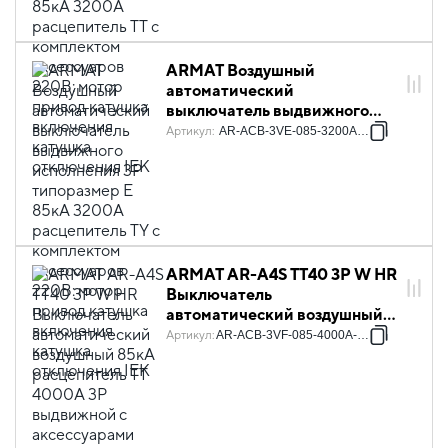
включения катушка
отключения IEK
ARMAT Воздушный
автоматический
выключатель выдвижного
исполнения 3P типоразмер E
Артикул
:
AR-ACB-3VE-085-3200A-TYCF
85кА 3200А расцепитель TY с
комплектом аксессуаров
220В: мотор привод катушка
включения катушка
отключения IEK
ARMAT AR-A4S TT40 3P W HR
Выключатель
автоматический воздушный
85кА расцепитель TT 4000А
Артикул
:
AR-ACB-3VF-085-4000A-TTCF
3P выдвижной с
аксессуарами ~220-240В:
реле отключения, реле
включения, моторный привод
IEK