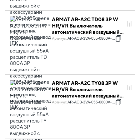
IEK
ARMAT AR-A2C TD08 3P W
HR/VR Выключатель
автоматический воздушный
55кА расцепитель TD 800А
Артикул
:
AR-ACB-3VA-055-0800A-TDCF
3P выдвижной с
аксессуарами ~220-240В:
реле отключения, реле
включения, моторный привод
IEK
ARMAT AR-A2C TY08 3P W
HR/VR Выключатель
автоматический воздушный
55кА расцепитель TY 800А
Артикул
:
AR-ACB-3VA-055-0800A-TYCF
3P выдвижной с
аксессуарами ~220-240В:
реле отключения, реле
включения, моторный привод
IEK