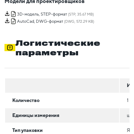
Модели для проектировщиков
3D-модель, STEP-формат
(STP, 35.67 MB)
AutoCad, DWG-формат
(DWG, 572.29 KB)
Логистические
параметры
Ин
Количество
1
Единицы измерения
шт
Тип упаковки
Я