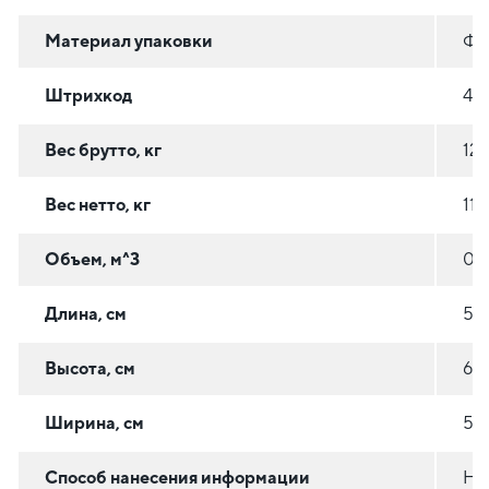
Материал упаковки
ФА
Штрихкод
46
Вес брутто, кг
121
Вес нетто, кг
116
Объем, м^3
0.1
Длина, см
51
Высота, см
63.
Ширина, см
56
Способ нанесения информации
На