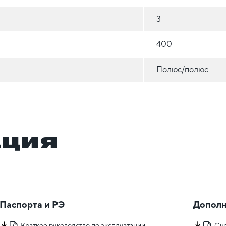
3
400
Полюс/полюс
ация
Паспорта и РЭ
Дополн
Краткое руководство по эксплуатации
Сил