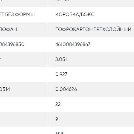
ЕТ БЕЗ ФОРМЫ
КОРОБКА/БОКС
ЛОФАН
ГОФРОКАРТОН ТРЕХСЛОЙНЫЙ
084396850
4610084396867
9
3.051
0.927
0514
0.004626
22
9