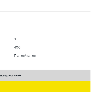
3
400
Полюс/полюс
актеристики
ь