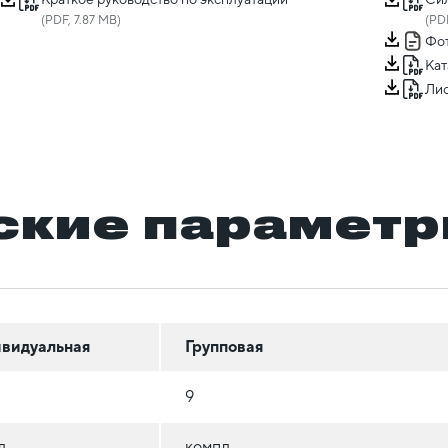
(PDF, 7.87 MB)
(PDF
Фот
Кат
Лис
ские парамет
видуальная
Групповая
9
л
компл