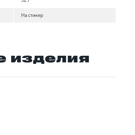
32.7
На стикер
 изделия