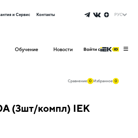
рантия и Сервис
Контакты
РУС
Обучение
Новости
Войти с
Сравнение
0
Избранное
0
А (3шт/компл) IEK