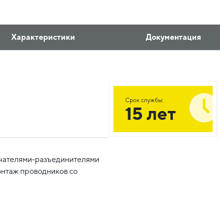
Характеристики
Документация
Срок службы:
15 лет
ючателями-разъединителями
онтаж проводников со