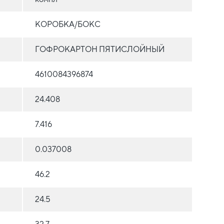
КОРОБКА/БОКС
ГОФРОКАРТОН ПЯТИСЛОЙНЫЙ
4610084396874
24.408
7.416
0.037008
46.2
24.5