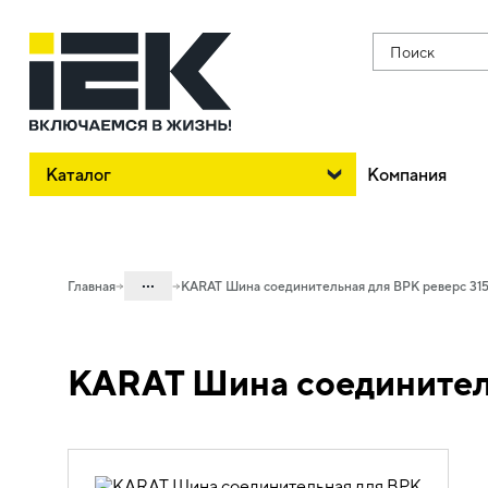
Поиск
Каталог
Компания
...
Главная
KARAT Шина соединительная для ВРК реверс 315
Каталог
KARAT Шина соединитель
02. Силовое оборудование защиты и
коммутации
02.03 Выключатели-разъединители
02.03.02 Выключатели-разъединители
KARAT и доп. устройства