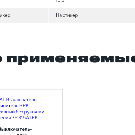
15.5
тикер
На стикер
 применяемые
Выключатель-