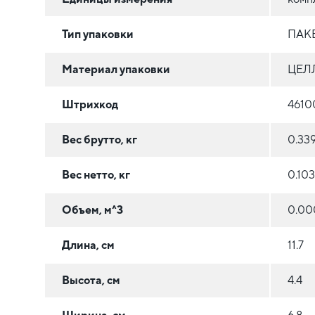
Тип упаковки
ПАК
Материал упаковки
ЦЕЛ
Штрихкод
4610
Вес брутто, кг
0.33
Вес нетто, кг
0.103
Объем, м^3
0.00
Длина, см
11.7
Высота, см
4.4