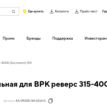
Где купить
Каталоги
Прайс-лист
Га
Промо
Бренды
Поддержка
Инвесторам
-400А (3шт/компл) IEK
ная для ВРК реверс 315-400
Артикул
:
KA-VR20D-SH-0315-0400