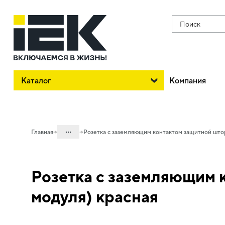
Поиск
Каталог
Компания
...
Главная
Розетка с заземляющим контактом защитной штор
Каталог
Розетка с заземляющим 
05. Системы для прокладки кабеля
05.11 Электроустановочные изделия
модуля) красная
для систем организации рабочего
места и парапетных кабель-каналов
05.11.01 Электроустановочные изделия