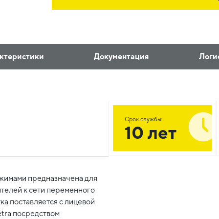
ктеристики
Документация
Логи
Срок службы:
10 лет
ажимами предназначена для
телей к сети переменного
ка поставляется с лицевой
etra посредством