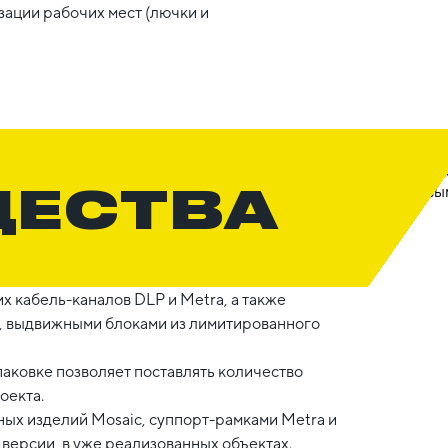
зации рабочих мест (лючки и
ЩЕСТВА
 кабель-каналов DLP и Metra, а также
, выдвижными блоками из лимитированного
паковке позволяет поставлять количество
оекта.
ых изделий Mosaic, суппорт-рамками Metra и
версии, в уже реализованных объектах.