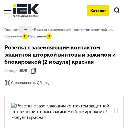
Каталог
Поиск
...
Главная
Розетка с заземляющим контактом защитной шторкой винтовым зажимом и блокировкой (2 модуля) красная
Сравнение
0
Избранное
0
Каталог
Розетка с заземляющим контактом
05. Системы для прокладки кабеля
защитной шторкой винтовым зажимом и
блокировкой (2 модуля) красная
05.11 Электроустановочные изделия
для систем организации рабочего
Артикул
:
4525061
места и парапетных кабель-каналов
05.11.01 Электроустановочные изделия
Сгенерировать QR - код
PRIMER
05.11.01.02 ЭУИ PRIMER красный