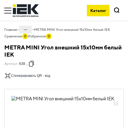
Каталог
Поиск
...
Главная
METRA MINI Угол внешний 15х10мм белый IEK
Сравнение
0
Избранное
0
Каталог
METRA MINI Угол внешний 15х10мм белый
05. Системы для прокладки кабеля
IEK
05.01 Кабель-каналы пластиковые
Артикул
:
638102
05.01.03 Кабель-каналы METRA MINI
Сгенерировать QR - код
05.01.03.02 Аксессуары для
магистральных кабель-каналов белые