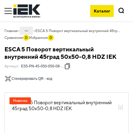
Каталог
Поиск
...
Главная
ESCA 5 Поворот вертикальный внутренний 45град 50х50-0,8 HDZ IEK
Сравнение
0
Избранное
0
Каталог
ESCA 5 Поворот вертикальный
05. Системы для прокладки кабеля
внутренний 45град 50х50-0,8 HDZ IEK
05.04 Кабельные лотки и аксессуары
Артикул
:
ES5-PN-45-050-050-08-HDZ
05.04.04 Аксессуары для лотков
Сгенерировать QR - код
металлических
05.04.04.03 Аксессуары для лотков
листовых ESCA
Новинка
05.04.04.03.01 Аксессуары ломаные
для лотков листовых ESCA L
05.04.04.03.01.02 Аксессуары
ломаные для лотков листовых ESCA L
горячеоцинкованная сталь