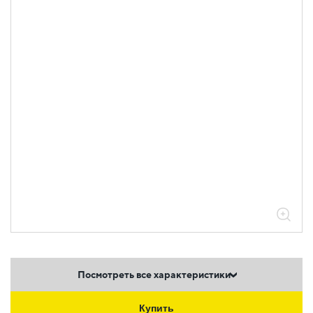
05.04.04.03.01.02.01 Аксессуары
ломаные для лотков листовых ESCA L
толщиной 0,8мм
05.04.04.03.01.02.01.06 Повороты на
45град вертикальные внутренние
0,8мм
Посмотреть все характеристики
Купить