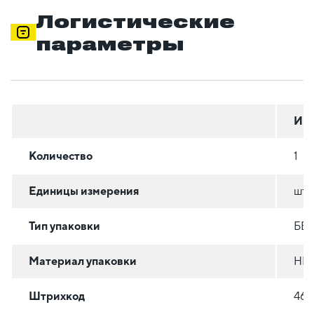
Логистические
параметры
Инд
Количество
1
Единицы измерения
шт
Тип упаковки
БЕ
Материал упаковки
НЕ
Штрихкод
463