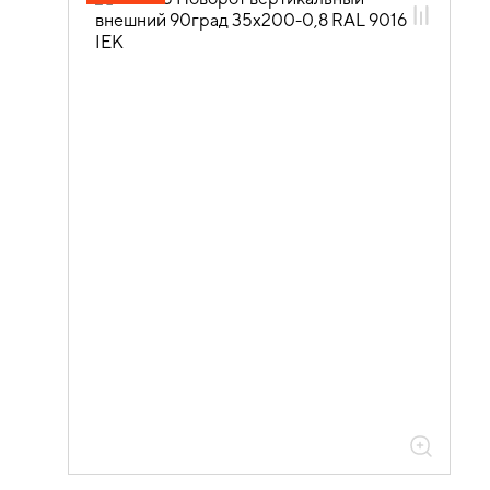
05.04.04.03 Аксессуары для лотков
листовых ESCA
05.04.04.03.01 Аксессуары ломаные
для лотков листовых ESCA L
05.04.04.03.01.03 Аксессуары
ломаные для лотков листовых ESCA L
окрашенные
05.04.04.03.01.03.01 Аксессуары
ломаные для лотков листовых ESCA L
толщиной 0,8мм
05.04.04.03.01.03.01.02 Повороты на
90град вертикальные внешние 0,8мм