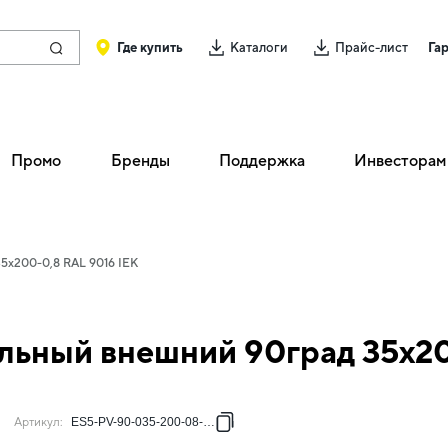
Где купить
Каталоги
Прайс-лист
Га
Промо
Бренды
Поддержка
Инвесторам
5х200-0,8 RAL 9016 IEK
льный внешний 90град 35х20
Артикул
:
ES5-PV-90-035-200-08-RGA