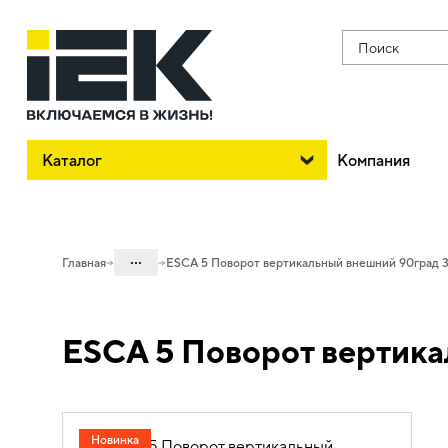
Поиск
Каталог
Компания
...
Главная
ESCA 5 Поворот вертикальный внешний 90град 3
Каталог
ESCA 5 Поворот вертика
05. Системы для прокладки кабеля
05.04 Кабельные лотки и аксессуары
05.04.04 Аксессуары для лотков
металлических
Новинка