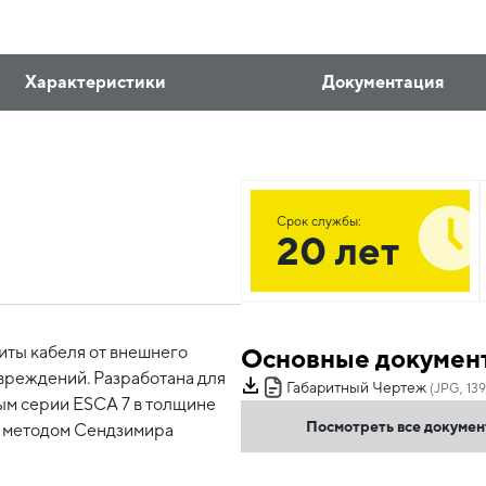
Характеристики
Документация
Срок службы:
20 лет
иты кабеля от внешнего
Основные докумен
вреждений. Разработана для
Габаритный Чертеж
(JPG, 139
ым серии ESCA 7 в толщине
Посмотреть все докуме
й методом Сендзимира