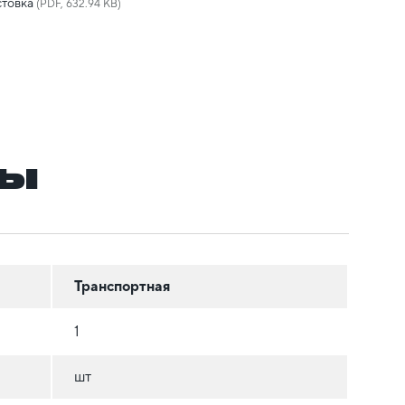
товка
(PDF, 632.94 KB)
ры
Транспортная
1
шт