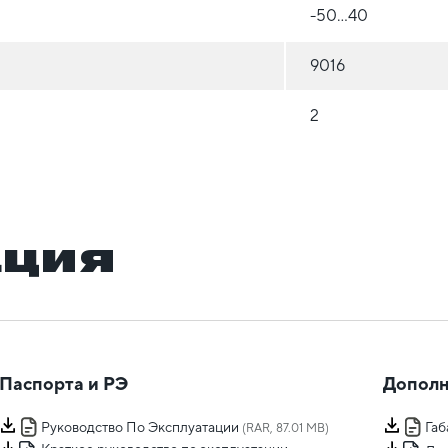
-50...40
9016
2
ация
Паспорта и РЭ
Дополн
Руководство По Эксплуатации
Га
(RAR, 87.01 MB)