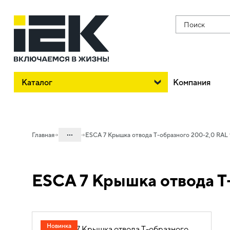
Поиск
Каталог
Компания
...
Главная
ESCA 7 Крышка отвода Т-образного 200-2,0 RAL 
Каталог
ESCA 7 Крышка отвода Т
05. Системы для прокладки кабеля
05.04 Кабельные лотки и аксессуары
05.04.04 Аксессуары для лотков
металлических
Новинка