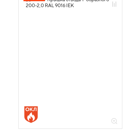
05.04.04.03 Аксессуары для лотков
листовых ESCA
05.04.04.03.01 Аксессуары ломаные
для лотков листовых ESCA L
05.04.04.03.01.03 Аксессуары
ломаные для лотков листовых ESCA L
окрашенные
05.04.04.03.01.03.04 Аксессуары
ломаные для лотков листовых ESCA L
толщиной 2,0мм
05.04.04.03.01.03.04.09 Отводы Т-
образные горизонтальные 2,0мм