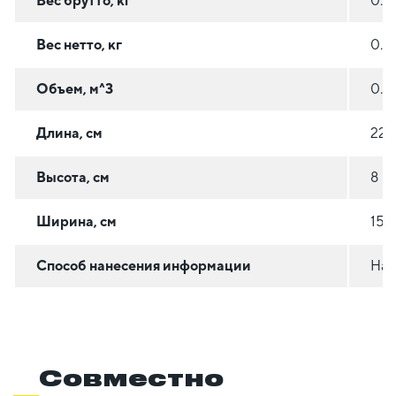
Вес брутто, кг
0.8
Вес нетто, кг
0.8
Объем, м^3
0.0
Длина, см
22.
Высота, см
8
Ширина, см
15.6
Способ нанесения информации
На 
Совместно