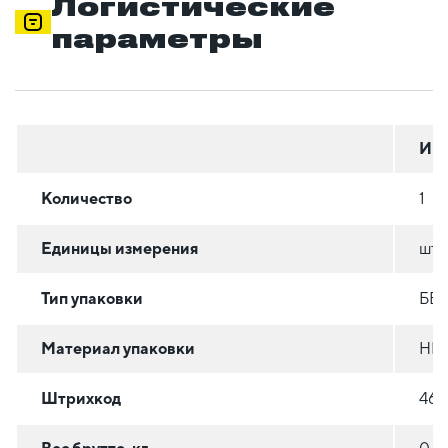
Логистические
параметры
Инд
Количество
1
Единицы измерения
шт
Тип упаковки
БЕ
Материал упаковки
НЕ
Штрихкод
461