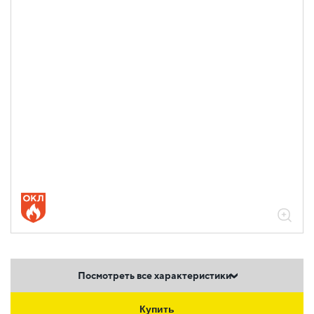
05.04.04.03.01.03.04 Аксессуары
ломаные для лотков листовых ESCA L
толщиной 2,0мм
05.04.04.03.01.03.04.02 Повороты на
90град вертикальные внешние 2,0мм
Посмотреть все характеристики
Купить