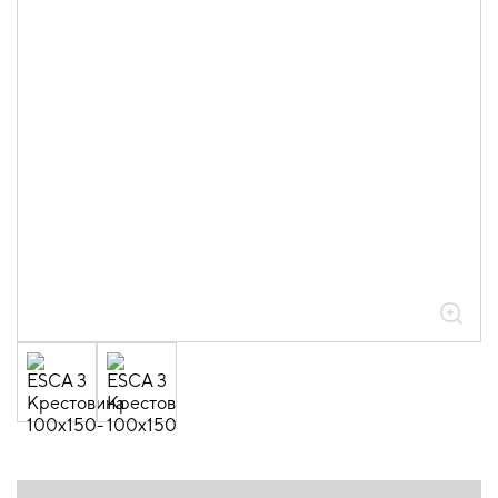
05.04.04.03.01.01.05 Аксессуары
ломаные для лотков листовых ESCA L
толщиной 0,6мм
05.04.04.03.01.01.05.08 Крестовины
0,6мм