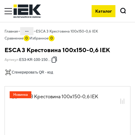
Каталог
Поиск
...
Главная
ESCA 3 Крестовина 100х150-0,6 IEK
Сравнение
0
Избранное
0
Каталог
ESCA 3 Крестовина 100х150-0,6 IEK
05. Системы для прокладки кабеля
Артикул
:
ES3-KR-100-150-06
05.04 Кабельные лотки и аксессуары
Сгенерировать QR - код
05.04.04 Аксессуары для лотков
металлических
05.04.04.03 Аксессуары для лотков
Новинка
листовых ESCA
05.04.04.03.01 Аксессуары ломаные
для лотков листовых ESCA L
05.04.04.03.01.01 Аксессуары ломаные
для лотков листовых ESCA L
оцинкованная сталь