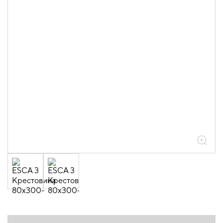
05.04.04.03.01.01.05 Аксессуары
ломаные для лотков листовых ESCA L
толщиной 0,6мм
05.04.04.03.01.01.05.08 Крестовины
0,6мм