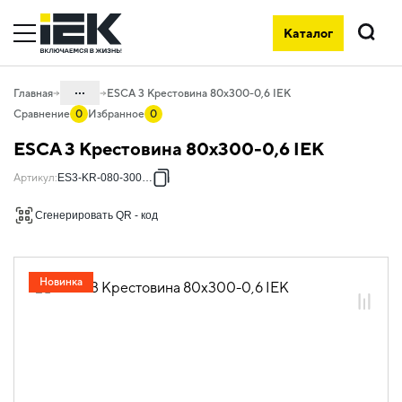
Каталог
Поиск
...
Главная
ESCA 3 Крестовина 80х300-0,6 IEK
Сравнение
0
Избранное
0
Каталог
ESCA 3 Крестовина 80х300-0,6 IEK
05. Системы для прокладки кабеля
Артикул
:
ES3-KR-080-300-06
05.04 Кабельные лотки и аксессуары
Сгенерировать QR - код
05.04.04 Аксессуары для лотков
металлических
05.04.04.03 Аксессуары для лотков
Новинка
листовых ESCA
05.04.04.03.01 Аксессуары ломаные
для лотков листовых ESCA L
05.04.04.03.01.01 Аксессуары ломаные
для лотков листовых ESCA L
оцинкованная сталь