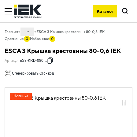
Каталог
Поиск
...
Главная
ESCA 3 Крышка крестовины 80-0,6 IEK
Сравнение
0
Избранное
0
Каталог
ESCA 3 Крышка крестовины 80-0,6 IEK
05. Системы для прокладки кабеля
Артикул
:
ES3-KRD-080-06
05.04 Кабельные лотки и аксессуары
Сгенерировать QR - код
05.04.04 Аксессуары для лотков
металлических
05.04.04.03 Аксессуары для лотков
Новинка
листовых ESCA
05.04.04.03.01 Аксессуары ломаные
для лотков листовых ESCA L
05.04.04.03.01.01 Аксессуары ломаные
для лотков листовых ESCA L
оцинкованная сталь