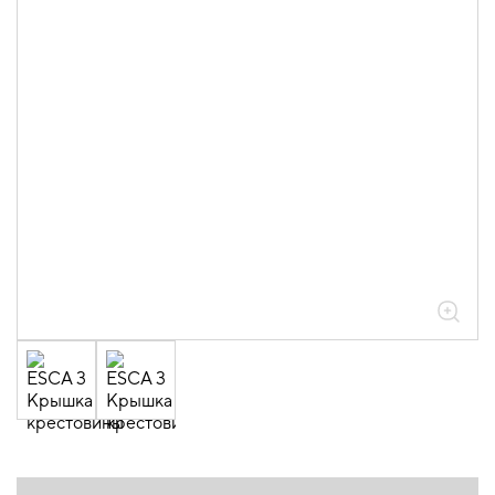
05.04.04.03.01.01.05 Аксессуары
ломаные для лотков листовых ESCA L
толщиной 0,6мм
05.04.04.03.01.01.05.08 Крестовины
0,6мм