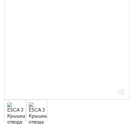
05.04.04.03.01.01.05 Аксессуары
ломаные для лотков листовых ESCA L
толщиной 0,6мм
05.04.04.03.01.01.05.09 Отводы Т-
образные горизонтальные 0,6мм