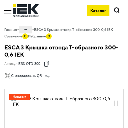
Каталог
Поиск
...
Главная
ESCA 3 Крышка отвода Т-образного 300-0,6 IEK
Сравнение
0
Избранное
0
Каталог
ESCA 3 Крышка отвода Т-образного 300-
05. Системы для прокладки кабеля
0,6 IEK
05.04 Кабельные лотки и аксессуары
Артикул
:
ES3-OTD-300-06
05.04.04 Аксессуары для лотков
Сгенерировать QR - код
металлических
05.04.04.03 Аксессуары для лотков
листовых ESCA
Новинка
05.04.04.03.01 Аксессуары ломаные
для лотков листовых ESCA L
05.04.04.03.01.01 Аксессуары ломаные
для лотков листовых ESCA L
оцинкованная сталь