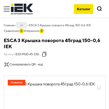
Каталог
Поиск
...
Главная
ESCA 3 Крышка поворота 45град 150-0,6 IEK
Сравнение
0
Избранное
0
Каталог
ESCA 3 Крышка поворота 45град 150-0,6
05. Системы для прокладки кабеля
IEK
05.04 Кабельные лотки и аксессуары
Артикул
:
ES3-PGD-45-150-06
05.04.04 Аксессуары для лотков
Сгенерировать QR - код
металлических
05.04.04.03 Аксессуары для лотков
листовых ESCA
Новинка
05.04.04.03.01 Аксессуары ломаные
для лотков листовых ESCA L
05.04.04.03.01.01 Аксессуары ломаные
для лотков листовых ESCA L
оцинкованная сталь