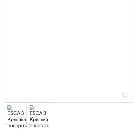
05.04.04.03.01.01.05 Аксессуары
ломаные для лотков листовых ESCA L
толщиной 0,6мм
05.04.04.03.01.01.05.04 Повороты на
45град горизонтальные 0,6мм