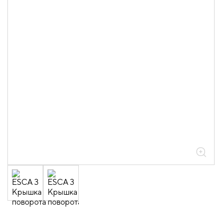
05.04.04.03.01.01.05 Аксессуары
ломаные для лотков листовых ESCA L
толщиной 0,6мм
05.04.04.03.01.01.05.04 Повороты на
45град горизонтальные 0,6мм