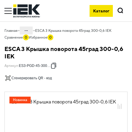
Каталог
Поиск
...
Главная
ESCA 3 Крышка поворота 45град 300-0,6 IEK
Сравнение
0
Избранное
0
Каталог
ESCA 3 Крышка поворота 45град 300-0,6
05. Системы для прокладки кабеля
IEK
05.04 Кабельные лотки и аксессуары
Артикул
:
ES3-PGD-45-300-06
05.04.04 Аксессуары для лотков
Сгенерировать QR - код
металлических
05.04.04.03 Аксессуары для лотков
листовых ESCA
Новинка
05.04.04.03.01 Аксессуары ломаные
для лотков листовых ESCA L
05.04.04.03.01.01 Аксессуары ломаные
для лотков листовых ESCA L
оцинкованная сталь