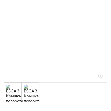
05.04.04.03.01.01.05 Аксессуары
ломаные для лотков листовых ESCA L
толщиной 0,6мм
05.04.04.03.01.01.05.04 Повороты на
45град горизонтальные 0,6мм