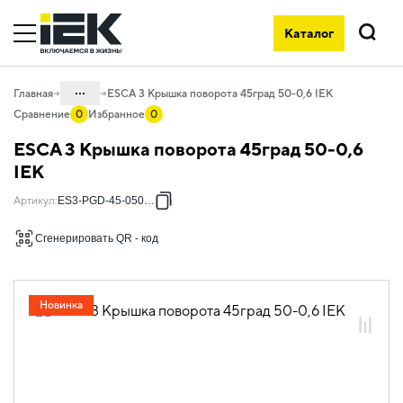
Каталог
Поиск
...
Главная
ESCA 3 Крышка поворота 45град 50-0,6 IEK
Сравнение
0
Избранное
0
Каталог
ESCA 3 Крышка поворота 45град 50-0,6
05. Системы для прокладки кабеля
IEK
05.04 Кабельные лотки и аксессуары
Артикул
:
ES3-PGD-45-050-06
05.04.04 Аксессуары для лотков
Сгенерировать QR - код
металлических
05.04.04.03 Аксессуары для лотков
листовых ESCA
Новинка
05.04.04.03.01 Аксессуары ломаные
для лотков листовых ESCA L
05.04.04.03.01.01 Аксессуары ломаные
для лотков листовых ESCA L
оцинкованная сталь