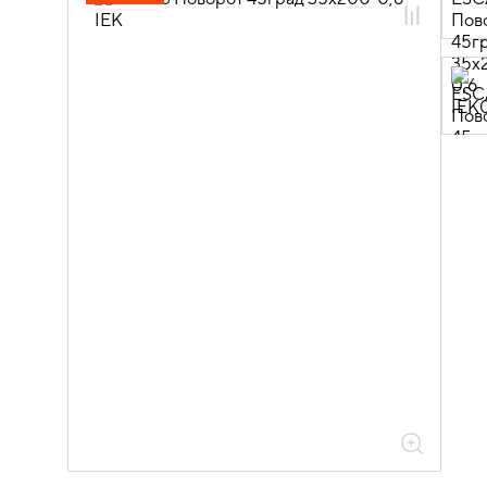
05.04.04.03 Аксессуары для лотков
листовых ESCA
05.04.04.03.01 Аксессуары ломаные
для лотков листовых ESCA L
05.04.04.03.01.01 Аксессуары ломаные
для лотков листовых ESCA L
оцинкованная сталь
05.04.04.03.01.01.05 Аксессуары
ломаные для лотков листовых ESCA L
толщиной 0,6мм
05.04.04.03.01.01.05.04 Повороты на
45град горизонтальные 0,6мм