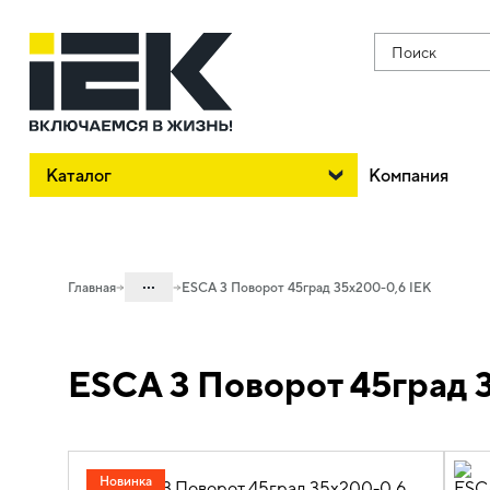
Поиск
Каталог
Компания
...
Главная
ESCA 3 Поворот 45град 35х200-0,6 IEK
Каталог
ESCA 3 Поворот 45град 
05. Системы для прокладки кабеля
05.04 Кабельные лотки и аксессуары
05.04.04 Аксессуары для лотков
металлических
Новинка