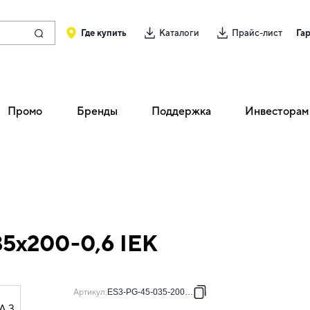
Где купить
Каталоги
Прайс-лист
Га
Промо
Бренды
Поддержка
Инвесторам
35х200-0,6 IEK
Артикул
:
ES3-PG-45-035-200-06