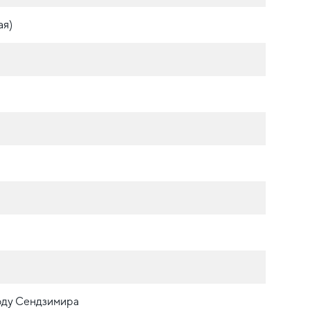
ая)
оду Сендзимира