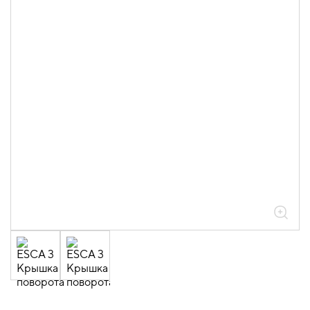
05.04.04.03.01.01.05 Аксессуары
ломаные для лотков листовых ESCA L
толщиной 0,6мм
05.04.04.03.01.01.05.05 Повороты на
45град вертикальные внешние 0,6мм