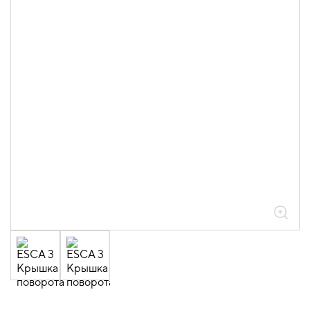
05.04.04.03.01.01.05 Аксессуары
ломаные для лотков листовых ESCA L
толщиной 0,6мм
05.04.04.03.01.01.05.05 Повороты на
45град вертикальные внешние 0,6мм