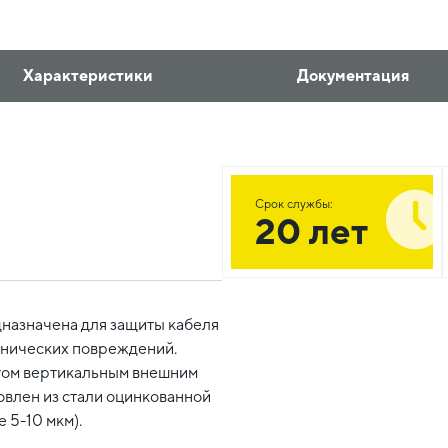
Характеристики
Документация
Срок службы:
20 лет
назначена для защиты кабеля
анических повреждений.
отом вертикальным внешним
овлен из стали оцинкованной
 5-10 мкм).