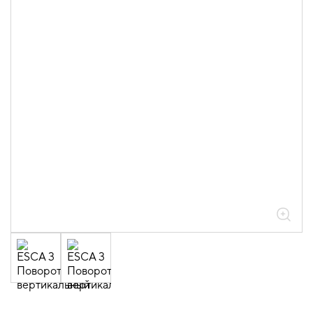
05.04.04.03.01.01.05 Аксессуары
ломаные для лотков листовых ESCA L
толщиной 0,6мм
05.04.04.03.01.01.05.05 Повороты на
45град вертикальные внешние 0,6мм