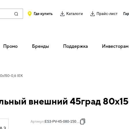
Где купить
Каталоги
Прайс-лист
Га
Промо
Бренды
Поддержка
Инвесторам
0х150-0,6 IEK
льный внешний 45град 80х15
Артикул
:
ES3-PV-45-080-150-06