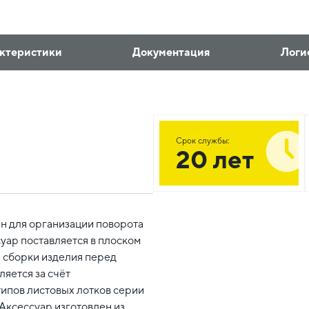
ктеристики
Документация
Логи
Срок службы:
20 лет
н для организации поворота
уар поставляется в плоском
 сборки изделия перед
ляется за счёт
типов листовых лотков серии
Аксессуар изготовлен из