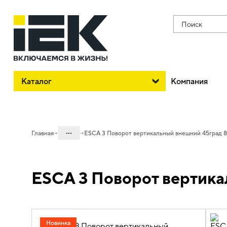
Поиск
Каталог
Компания
...
Главная
ESCA 3 Поворот вертикальный внешний 45град 8
Каталог
ESCA 3 Поворот вертика
05. Системы для прокладки кабеля
05.04 Кабельные лотки и аксессуары
05.04.04 Аксессуары для лотков
металлических
Новинка