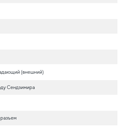
адающий (внешний)
оду Сендзимира
 разъем