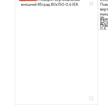
05.04.04.03 Аксессуары для лотков
листовых ESCA
05.04.04.03.01 Аксессуары ломаные
для лотков листовых ESCA L
05.04.04.03.01.01 Аксессуары ломаные
для лотков листовых ESCA L
оцинкованная сталь
05.04.04.03.01.01.05 Аксессуары
ломаные для лотков листовых ESCA L
толщиной 0,6мм
05.04.04.03.01.01.05.05 Повороты на
45град вертикальные внешние 0,6мм