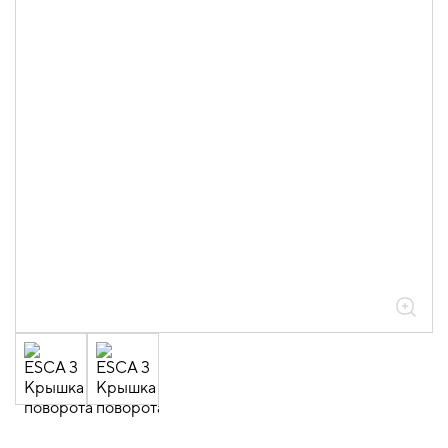
05.04.04.03.01.01.05 Аксессуары
ломаные для лотков листовых ESCA L
толщиной 0,6мм
05.04.04.03.01.01.05.06 Повороты на
45град вертикальные внутренние
0,6мм