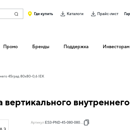
Где купить
Каталоги
Прайс-лист
Га
Промо
Бренды
Поддержка
Инвесторам
него 45град 80х80-0,6 IEK
 вертикального внутреннего
Артикул
:
ES3-PND-45-080-080-06