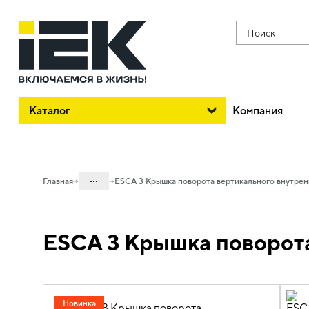
Поиск
Каталог
Компания
...
Главная
ESCA 3 Крышка поворота вертикального внутрен
Каталог
ESCA 3 Крышка поворота
05. Системы для прокладки кабеля
05.04 Кабельные лотки и аксессуары
05.04.04 Аксессуары для лотков
металлических
Новинка