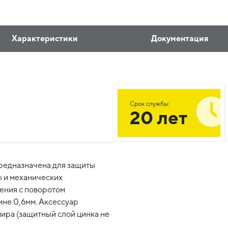
Характеристики
Документация
Срок службы:
20 лет
редназначена для защиты
 и механических
ения с поворотом
ине 0,6мм. Аксессуар
ира (защитный слой цинка не