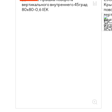
05.04.04.03 Аксессуары для лотков
листовых ESCA
05.04.04.03.01 Аксессуары ломаные
для лотков листовых ESCA L
05.04.04.03.01.01 Аксессуары ломаные
для лотков листовых ESCA L
оцинкованная сталь
05.04.04.03.01.01.05 Аксессуары
ломаные для лотков листовых ESCA L
толщиной 0,6мм
05.04.04.03.01.01.05.06 Повороты на
45град вертикальные внутренние
0,6мм