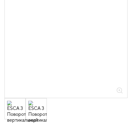
05.04.04.03.01.01.05 Аксессуары
ломаные для лотков листовых ESCA L
толщиной 0,6мм
05.04.04.03.01.01.05.06 Повороты на
45град вертикальные внутренние
0,6мм