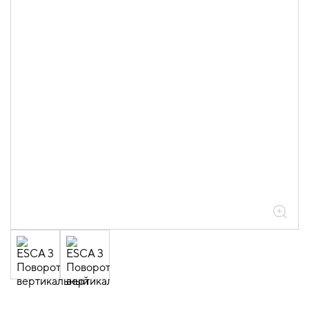
05.04.04.03.01.01.05 Аксессуары
ломаные для лотков листовых ESCA L
толщиной 0,6мм
05.04.04.03.01.01.05.06 Повороты на
45град вертикальные внутренние
0,6мм