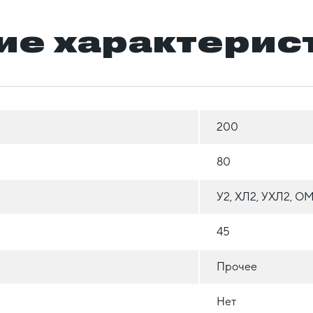
ие характерис
200
80
У2, ХЛ2, УХЛ2, О
45
Прочее
Нет