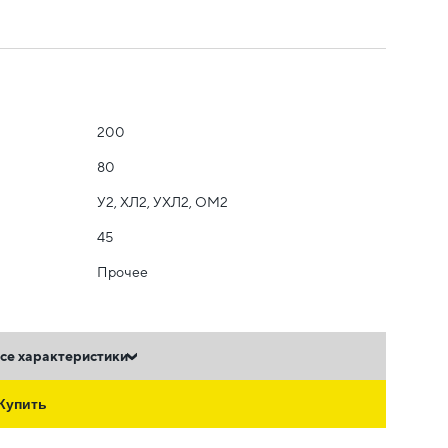
200
80
У2, ХЛ2, УХЛ2, ОМ2
45
Прочее
се характеристики
Купить