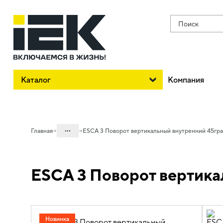
Поиск
Каталог
Компания
...
Главная
ESCA 3 Поворот вертикальный внутренний 45гра
Каталог
ESCA 3 Поворот вертика
05. Системы для прокладки кабеля
05.04 Кабельные лотки и аксессуары
05.04.04 Аксессуары для лотков
металлических
Новинка