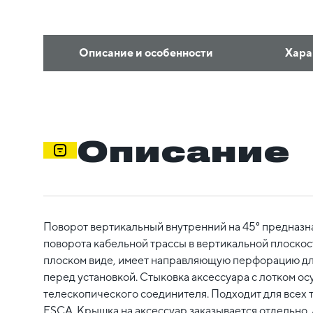
Описание и особенности
Хара
Описание
Поворот вертикальный внутренний на 45° предназн
поворота кабельной трассы в вертикальной плоскост
плоском виде, имеет направляющую перфорацию для
перед установкой. Стыковка аксессуара с лотком ос
телескопического соединителя. Подходит для всех 
ESCA. Крышка на аксессуар заказывается отдельно. 