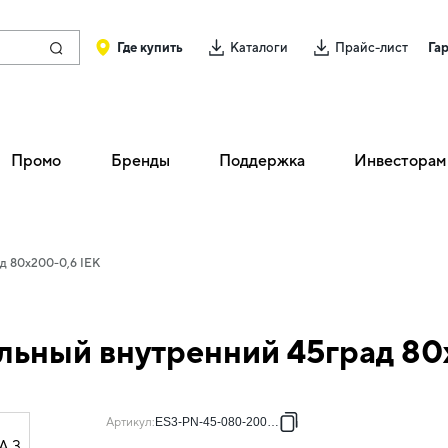
Где купить
Каталоги
Прайс-лист
Га
Промо
Бренды
Поддержка
Инвесторам
д 80х200-0,6 IEK
льный внутренний 45град 80
Артикул
:
ES3-PN-45-080-200-06