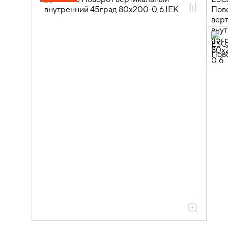
05.04.04.03 Аксессуары для лотков
листовых ESCA
05.04.04.03.01 Аксессуары ломаные
для лотков листовых ESCA L
05.04.04.03.01.01 Аксессуары ломаные
для лотков листовых ESCA L
оцинкованная сталь
05.04.04.03.01.01.05 Аксессуары
ломаные для лотков листовых ESCA L
толщиной 0,6мм
05.04.04.03.01.01.05.06 Повороты на
45град вертикальные внутренние
0,6мм