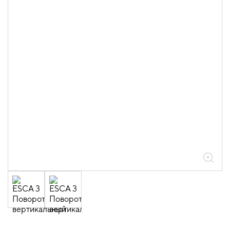
05.04.04.03.01.01.05 Аксессуары
ломаные для лотков листовых ESCA L
толщиной 0,6мм
05.04.04.03.01.01.05.06 Повороты на
45град вертикальные внутренние
0,6мм