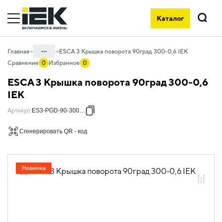
Каталог
Поиск
...
Главная
ESCA 3 Крышка поворота 90град 300-0,6 IEK
Сравнение
0
Избранное
0
Каталог
ESCA 3 Крышка поворота 90град 300-0,6
05. Системы для прокладки кабеля
IEK
05.04 Кабельные лотки и аксессуары
Артикул
:
ES3-PGD-90-300-06
05.04.04 Аксессуары для лотков
Сгенерировать QR - код
металлических
05.04.04.03 Аксессуары для лотков
листовых ESCA
Новинка
05.04.04.03.01 Аксессуары ломаные
для лотков листовых ESCA L
05.04.04.03.01.01 Аксессуары ломаные
для лотков листовых ESCA L
оцинкованная сталь