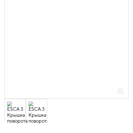
05.04.04.03.01.01.05 Аксессуары
ломаные для лотков листовых ESCA L
толщиной 0,6мм
05.04.04.03.01.01.05.01 Повороты на
90град горизонтальные 0,6мм