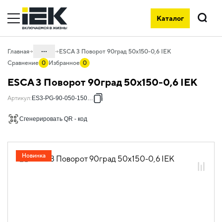
Каталог
Поиск
...
Главная
ESCA 3 Поворот 90град 50х150-0,6 IEK
Сравнение
0
Избранное
0
Каталог
ESCA 3 Поворот 90град 50х150-0,6 IEK
05. Системы для прокладки кабеля
Артикул
:
ES3-PG-90-050-150-06
05.04 Кабельные лотки и аксессуары
Сгенерировать QR - код
05.04.04 Аксессуары для лотков
металлических
05.04.04.03 Аксессуары для лотков
Новинка
листовых ESCA
05.04.04.03.01 Аксессуары ломаные
для лотков листовых ESCA L
05.04.04.03.01.01 Аксессуары ломаные
для лотков листовых ESCA L
оцинкованная сталь