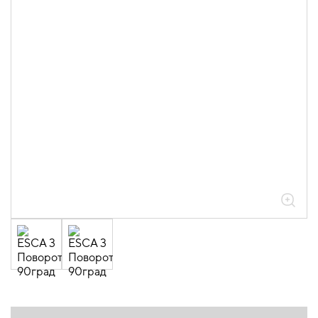
05.04.04.03.01.01.05 Аксессуары
ломаные для лотков листовых ESCA L
толщиной 0,6мм
05.04.04.03.01.01.05.01 Повороты на
90град горизонтальные 0,6мм