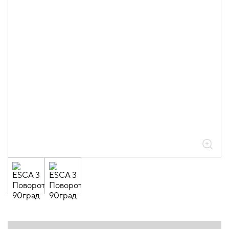
05.04.04.03.01.01.05 Аксессуары
ломаные для лотков листовых ESCA L
толщиной 0,6мм
05.04.04.03.01.01.05.01 Повороты на
90град горизонтальные 0,6мм