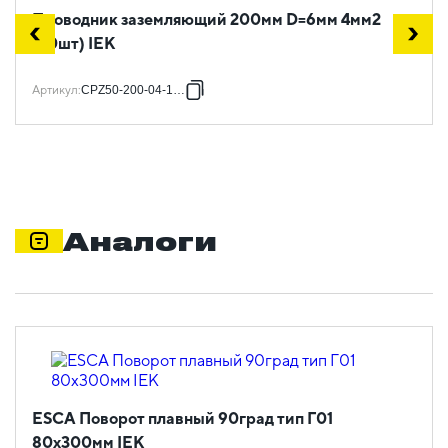
Проводник заземляющий 200мм D=6мм 4мм2
(20шт) IEK
Артикул
:
CPZ50-200-04-1-06
Аналоги
ESCA Поворот плавный 90град тип Г01
80х300мм IEK