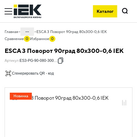
Каталог
Поиск
...
Главная
ESCA 3 Поворот 90град 80х300-0,6 IEK
Сравнение
0
Избранное
0
Каталог
ESCA 3 Поворот 90град 80х300-0,6 IEK
05. Системы для прокладки кабеля
Артикул
:
ES3-PG-90-080-300-06
05.04 Кабельные лотки и аксессуары
Сгенерировать QR - код
05.04.04 Аксессуары для лотков
металлических
05.04.04.03 Аксессуары для лотков
Новинка
листовых ESCA
05.04.04.03.01 Аксессуары ломаные
для лотков листовых ESCA L
05.04.04.03.01.01 Аксессуары ломаные
для лотков листовых ESCA L
оцинкованная сталь