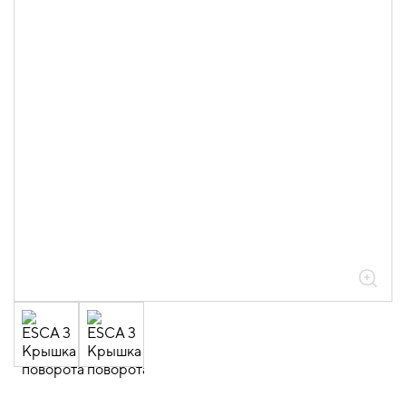
05.04.04.03.01.01.05 Аксессуары
ломаные для лотков листовых ESCA L
толщиной 0,6мм
05.04.04.03.01.01.05.02 Повороты на
90град вертикальные внешние 0,6мм